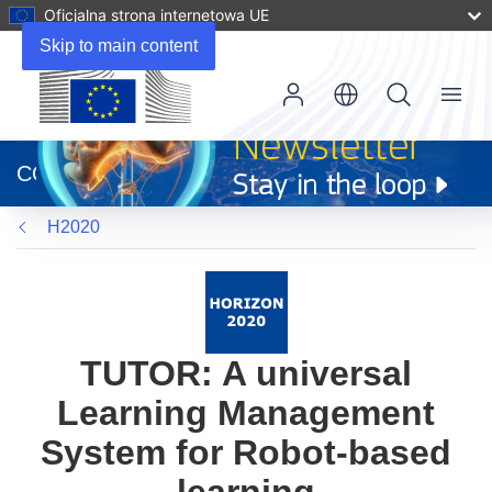
Oficjalna strona internetowa UE
Skip to main content
Menu
(odnośnik
otworzy
CORDIS
się
w
H2020
nowym
oknie)
TUTOR: A universal
Learning Management
System for Robot-based