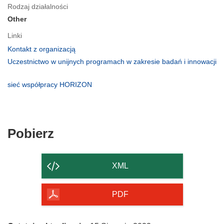
Rodzaj działalności
Other
Linki
(odnośnik
Kontakt z organizacją
otworzy
Uczestnictwo w unijnych programach w zakresie badań i innowacji
się
(odnośnik
w
otworzy
(odnośnik
sieć współpracy HORIZON
nowym
się
otworzy
oknie)
w
się
nowym
w
oknie)
nowym
Pobierz
Pobierz
oknie)
zawartość
strony
XML
PDF