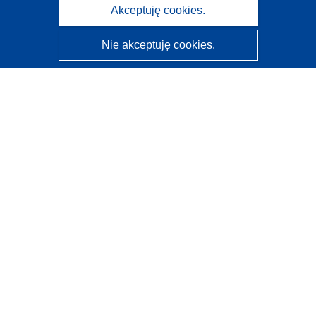
Akceptuję cookies.
Nie akceptuję cookies.
CORDIS - Wyniki badań wspieranych przez UE
Administratorem tej strony internetowej jest
Urząd
Publikacji Unii Europejskiej
Dostępność
Częściowo zautomatyzowana klasyfikacja projektów -
Informacja na temat wyjaśnialności
Kontakt
Skontaktuj się z naszym punktem Help Desk
Często zadawane pytania
(i odpowiedzi)