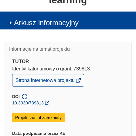
learning
Arkusz informacyjny
Informacje na temat projektu
TUTOR
Identyfikator umowy o grant: 739813
(odnośnik
Strona internetowa projektu
otworzy
się
w
DOI
nowym
10.3030/739813
oknie)
Projekt został zamknięty
Data podpisania przez KE