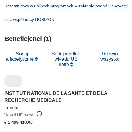
się
otworzy
Uczestnictwo w unijnych programach w zakresie badań i innowacji
w
się
(odnośnik
nowym
w
otworzy
(odnośnik
sieć współpracy HORIZON
oknie)
nowym
się
otworzy
oknie)
w
się
nowym
Beneficjenci (1)
w
oknie)
nowym
oknie)
Sortuj
Sortuj według
Rozwiń
alfabetycznie
wkładu UE
wszystko
netto
INSTITUT NATIONAL DE LA SANTE ET DE LA
RECHERCHE MEDICALE
Francja
Wkład UE netto
€ 1 499 410,00