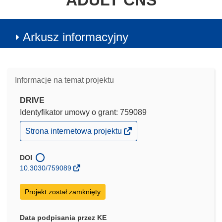
ADULT CNS
Arkusz informacyjny
Informacje na temat projektu
DRIVE
Identyfikator umowy o grant: 759089
(odnośnik
Strona internetowa projektu
otworzy
się
w
DOI
nowym
10.3030/759089
oknie)
Projekt został zamknięty
Data podpisania przez KE