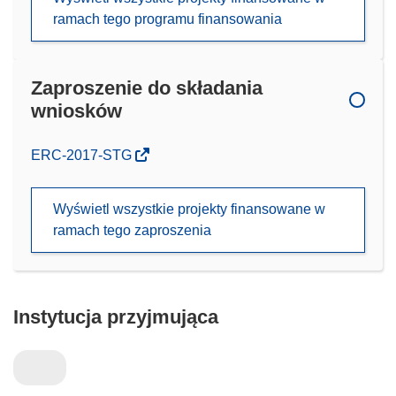
ramach tego programu finansowania
Zaproszenie do składania
wniosków
(odnośnik
ERC-2017-STG
otworzy
się
Wyświetl wszystkie projekty finansowane w
w
ramach tego zaproszenia
nowym
oknie)
Instytucja przyjmująca