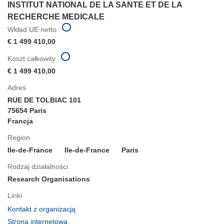
INSTITUT NATIONAL DE LA SANTE ET DE LA
RECHERCHE MEDICALE
Wkład UE netto
€ 1 499 410,00
Koszt całkowity
€ 1 499 410,00
Adres
RUE DE TOLBIAC 101
75654 Paris
Francja
Region
Ile-de-France
Ile-de-France
Paris
Rodzaj działalności
Research Organisations
Linki
(odnośnik
Kontakt z organizacją
otworzy
(odnośnik
Strona internetowa