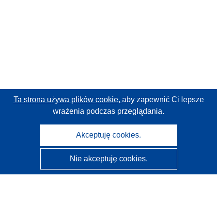
Ta strona używa plików cookie,
aby zapewnić Ci lepsze
wrażenia podczas przeglądania.
Akceptuję cookies.
Nie akceptuję cookies.
CORDIS - Wyniki badań wspieranych przez UE
Administratorem tej strony internetowej jest
Urząd
Publikacji Unii Europejskiej