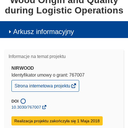
Wood Origin and Quality
during Logistic Operations
Arkusz informacyjny
Informacje na temat projektu
NIRWOOD
Identyfikator umowy o grant: 767007
(odnośnik
Strona internetowa projektu
otworzy
się
w
DOI
nowym
10.3030/767007
oknie)
Realizacja projektu zakończyła się 1 Maja 2018