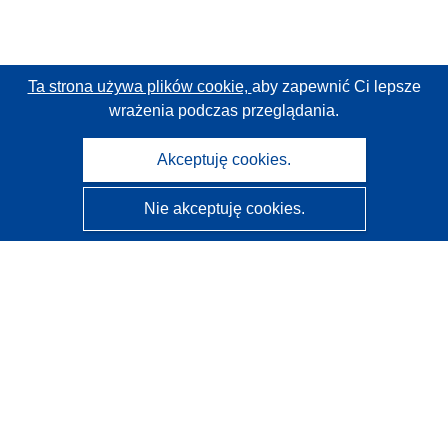
Ta strona używa plików cookie,
aby zapewnić Ci lepsze
wrażenia podczas przeglądania.
Akceptuję cookies.
Nie akceptuję cookies.
CORDIS - Wyniki badań wspieranych przez UE
Administratorem tej strony internetowej jest
Urząd
Publikacji Unii Europejskiej
Dostępność
Częściowo zautomatyzowana klasyfikacja projektów -
Informacja na temat wyjaśnialności