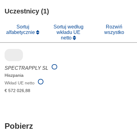
oknie)
w
się
nowym
Uczestnicy (1)
w
oknie)
nowym
oknie)
Sortuj
Sortuj według
Rozwiń
alfabetycznie
wkładu UE
wszystko
netto
SPECTRAPPLY SL
Hiszpania
Wkład UE netto
€ 572 026,88
Pobierz
Pobierz
zawartość