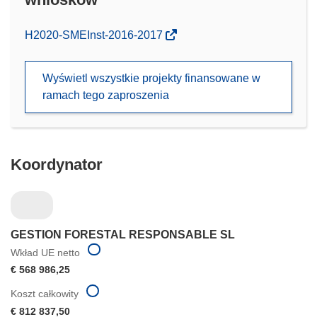
(odnośnik
H2020-SMEInst-2016-2017
otworzy
się
Wyświetl wszystkie projekty finansowane w
w
ramach tego zaproszenia
nowym
oknie)
Koordynator
GESTION FORESTAL RESPONSABLE SL
Wkład UE netto
€ 568 986,25
Koszt całkowity
€ 812 837,50