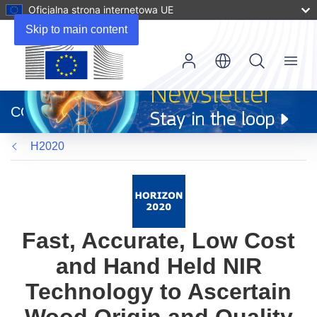
Oficjalna strona internetowa UE
Skip to main content
Menu
(odnośnik
otworzy
CORDIS
się
w
H2020
nowym
oknie)
Fast, Accurate, Low Cost
and Hand Held NIR
Technology to Ascertain