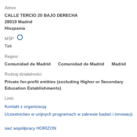
Adres
CALLE TERCIO 20 BAJO DERECHA
28019 Madrid
Hiszpania
MŚP
Tak
Region
Comunidad de Madrid
Comunidad de Madrid
Madrid
Rodzaj działalności
Private for-profit entities (excluding Higher or Secondary
Education Establishments)
Linki
(odnośnik
Kontakt z organizacją
otworzy
Uczestnictwo w unijnych programach w zakresie badań i innowacji
się
(odnośnik
w
otworzy
(odnośnik
sieć współpracy HORIZON
nowym
się
otworzy