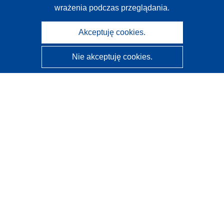
wrażenia podczas przeglądania.
Akceptuję cookies.
Nie akceptuję cookies.
CORDIS - Wyniki badań wspieranych przez UE
Administratorem tej strony internetowej jest
Urząd
Publikacji Unii Europejskiej
Dostępność
Częściowo zautomatyzowana klasyfikacja projektów -
Informacja na temat wyjaśnialności
Kontakt
Skontaktuj się z naszym punktem Help Desk