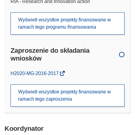
RIA - Research and Innovation action
Wyświetl wszystkie projekty finansowane w
ramach tego programu finansowania
Zaproszenie do składania
wniosków
(odnośnik
H2020-MG-2016-2017
otworzy
się
Wyświetl wszystkie projekty finansowane w
w
ramach tego zaproszenia
nowym
oknie)
Koordynator