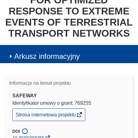
FOR OPTIMIZED
RESPONSE TO EXTREME
EVENTS OF TERRESTRIAL
TRANSPORT NETWORKS
Arkusz informacyjny
Informacje na temat projektu
SAFEWAY
Identyfikator umowy o grant: 769255
(odnośnik
Strona internetowa projektu
otworzy
się
w
DOI
nowym
10.3030/769255