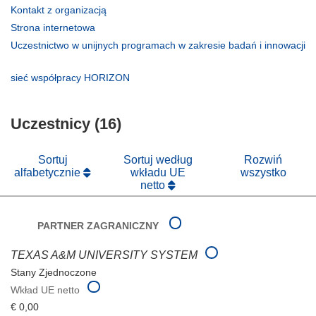
(odnośnik
Kontakt z organizacją
otworzy
(odnośnik
Strona internetowa
się
otworzy
Uczestnictwo w unijnych programach w zakresie badań i innowacji
w
się
(odnośnik
nowym
w
otworzy
(odnośnik
sieć współpracy HORIZON
oknie)
nowym
się
otworzy
oknie)
w
się
nowym
Uczestnicy (16)
w
oknie)
nowym
oknie)
Sortuj
Sortuj według
Rozwiń
alfabetycznie
wkładu UE
wszystko
netto
PARTNER ZAGRANICZNY
TEXAS A&M UNIVERSITY SYSTEM
Stany Zjednoczone
Wkład UE netto
€ 0,00