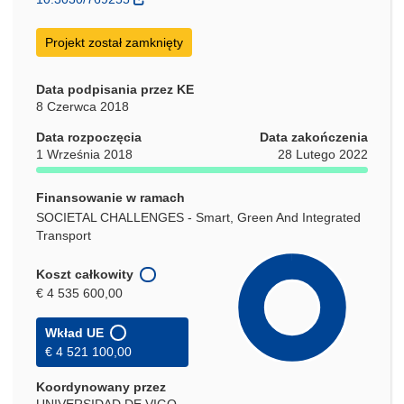
oknie)
Projekt został zamknięty
Data podpisania przez KE
8 Czerwca 2018
Data rozpoczęcia
Data zakończenia
1 Września 2018
28 Lutego 2022
Finansowanie w ramach
SOCIETAL CHALLENGES - Smart, Green And Integrated
Transport
Koszt całkowity
€ 4 535 600,00
Wkład UE
€ 4 521 100,00
Koordynowany przez
UNIVERSIDAD DE VIGO