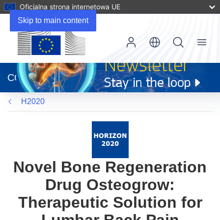
Oficjalna strona internetowa UE
Skip to main content
Menu
(odnośnik
otworzy
CORDIS
się
w
H2020
nowym
oknie)
Novel Bone Regeneration
Drug Osteogrow:
Therapeutic Solution for