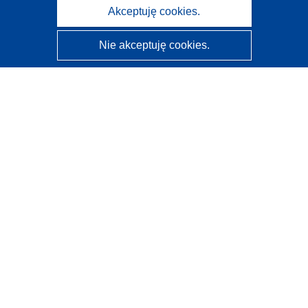
Akceptuję cookies.
Nie akceptuję cookies.
CORDIS - Wyniki badań wspieranych przez UE
Administratorem tej strony internetowej jest
Urząd
Publikacji Unii Europejskiej
Dostępność
Częściowo zautomatyzowana klasyfikacja projektów -
Informacja na temat wyjaśnialności
Kontakt
Skontaktuj się z naszym punktem Help Desk
Często zadawane pytania
(i odpowiedzi)