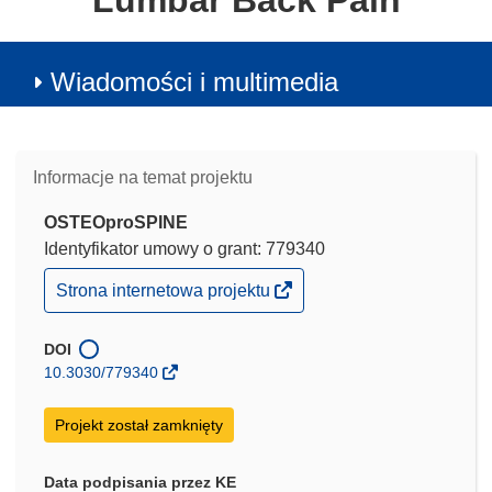
Lumbar Back Pain
Wiadomości i multimedia
Informacje na temat projektu
OSTEOproSPINE
Identyfikator umowy o grant: 779340
(odnośnik
Strona internetowa projektu
otworzy
się
w
DOI
nowym
10.3030/779340
oknie)
Projekt został zamknięty
Data podpisania przez KE