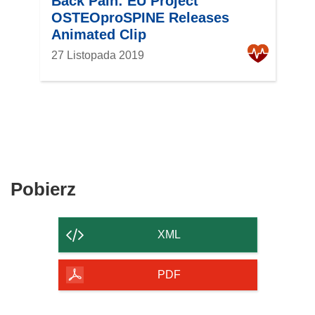
Back Pain: EU Project
OSTEOproSPINE Releases
Animated Clip
27 Listopada 2019
Pobierz
Pobierz
zawartość
strony
XML
PDF