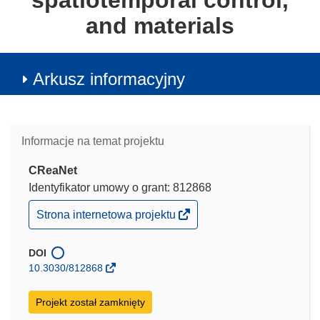
spatiotemporal control,
and materials
Arkusz informacyjny
Informacje na temat projektu
CReaNet
Identyfikator umowy o grant: 812868
(odnośnik
Strona internetowa projektu
otworzy
się
w
DOI
nowym
10.3030/812868
oknie)
Projekt został zamknięty