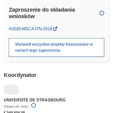
Zaproszenie do składania
wniosków
(odnośnik
H2020-MSCA-ITN-2018
otworzy
się
Wyświetl wszystkie projekty finansowane w
w
ramach tego zaproszenia
nowym
oknie)
Koordynator
UNIVERSITE DE STRASBOURG
Wkład UE netto
€ 549 604,08