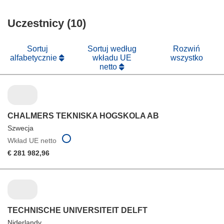
otworzy
oknie)
w
się
nowym
Uczestnicy (10)
w
oknie)
nowym
oknie)
Sortuj
Sortuj według
Rozwiń
alfabetycznie
wkładu UE
wszystko
netto
CHALMERS TEKNISKA HOGSKOLA AB
Szwecja
Wkład UE netto
€ 281 982,96
TECHNISCHE UNIVERSITEIT DELFT
Niderlandy