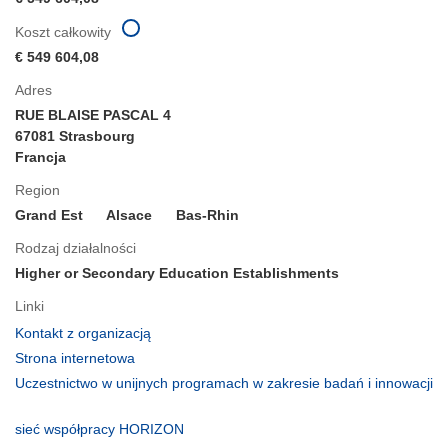
Koszt całkowity
€ 549 604,08
Adres
RUE BLAISE PASCAL 4
67081 Strasbourg
Francja
Region
Grand Est
Alsace
Bas-Rhin
Rodzaj działalności
Higher or Secondary Education Establishments
Linki
(odnośnik
Kontakt z organizacją
otworzy
(odnośnik
Strona internetowa
się
otworzy
Uczestnictwo w unijnych programach w zakresie badań i innowacji
w
się
(odnośnik
nowym
w
otworzy
(odnośnik
sieć współpracy HORIZON
oknie)
nowym
się