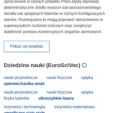
opracowane w ramach projektu PhoG będą stanowiły
deterministyczne źródło wysoce sub-poissonowskiego
światła lub splątanych fotonów w różnych konfiguracjach
stanów. Rozwiązania te mogą poprawić obrazowanie w
superwysokich rozdzielczościach oraz zwiększyć
stabilność pomiaru komercyjnych zegarów atomowych.
Pokaż cel projektu
Dziedzina nauki (EuroSciVoc)
nauki przyrodnicze
nauki fizyczne
optyka
optomechanika wnęk
nauki przyrodnicze
nauki fizyczne
optyka
fizyka laserów
ultraszybkie lasery
inżynieria i technologia
inżynieria materiałowa
amorficzne ciała stałe