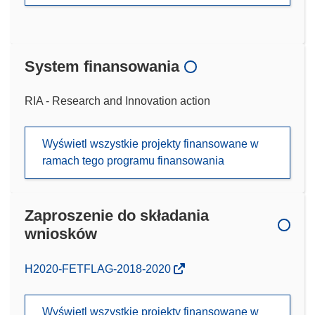
System finansowania
RIA - Research and Innovation action
Wyświetl wszystkie projekty finansowane w
ramach tego programu finansowania
Zaproszenie do składania
wniosków
(odnośnik
H2020-FETFLAG-2018-2020
otworzy
się
Wyświetl wszystkie projekty finansowane w