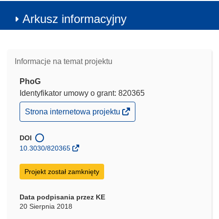
Arkusz informacyjny
Informacje na temat projektu
PhoG
Identyfikator umowy o grant: 820365
(odnośnik
Strona internetowa projektu
otworzy
się
w
DOI
nowym
10.3030/820365
oknie)
Projekt został zamknięty
Data podpisania przez KE
20 Sierpnia 2018