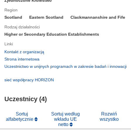
Zjednoczone Królestwo
Region
Scotland
Eastern Scotland
Clackmannanshire and Fife
Rodzaj działalności
Higher or Secondary Education Establishments
Linki
(odnośnik
Kontakt z organizacją
otworzy
(odnośnik
Strona internetowa
się
otworzy
Uczestnictwo w unijnych programach w zakresie badań i innowacji
w
się
(odnośnik
nowym
w
otworzy
(odnośnik
sieć współpracy HORIZON
oknie)
nowym
się
otworzy
oknie)
w
się
nowym
Uczestnicy (4)
w
oknie)
nowym
oknie)
Sortuj
Sortuj według
Rozwiń
alfabetycznie
wkładu UE
wszystko
netto