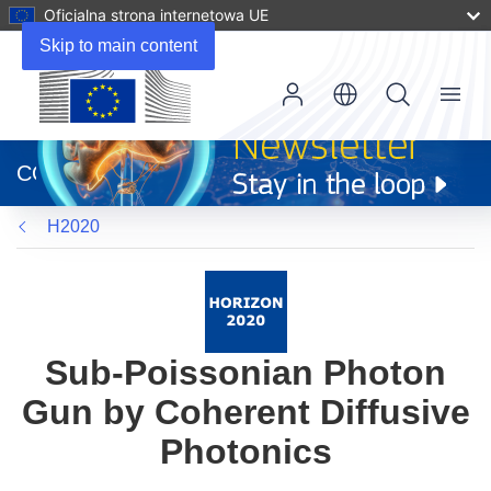
Oficjalna strona internetowa UE
Skip to main content
Menu
(odnośnik
otworzy
CORDIS
się
w
H2020
nowym
oknie)
Sub-Poissonian Photon
Gun by Coherent Diffusive
Photonics