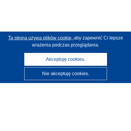
Ta strona używa plików cookie,
aby zapewnić Ci lepsze
wrażenia podczas przeglądania.
Akceptuję cookies.
Nie akceptuję cookies.
CORDIS - Wyniki badań wspieranych przez UE
Administratorem tej strony internetowej jest
Urząd
Publikacji Unii Europejskiej
Dostępność