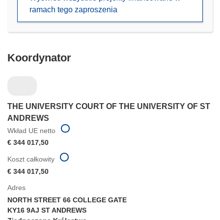
w
ramach tego zaproszenia
nowym
oknie)
Koordynator
THE UNIVERSITY COURT OF THE UNIVERSITY OF ST
ANDREWS
Wkład UE netto
€ 344 017,50
Koszt całkowity
€ 344 017,50
Adres
NORTH STREET 66 COLLEGE GATE
KY16 9AJ ST ANDREWS