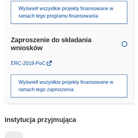
Wyświetl wszystkie projekty finansowane w
ramach tego programu finansowania
Zaproszenie do składania
wniosków
(odnośnik
ERC-2018-PoC
otworzy
się
Wyświetl wszystkie projekty finansowane w
w
ramach tego zaproszenia
nowym
oknie)
Instytucja przyjmująca