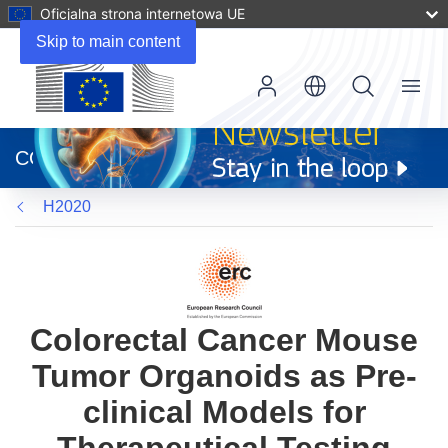
Oficjalna strona internetowa UE
Skip to main content
Menu
(odnośnik
otworzy
CORDIS
się
w
H2020
nowym
oknie)
Colorectal Cancer Mouse
Tumor Organoids as Pre-
clinical Models for