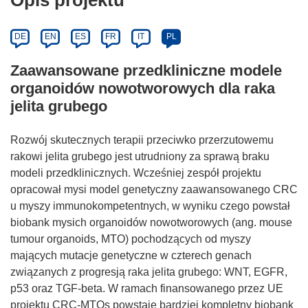
DE
EN
ES
FR
IT
PL
Zaawansowane przedkliniczne modele
organoidów nowotworowych dla raka
jelita grubego
Rozwój skutecznych terapii przeciwko przerzutowemu
rakowi jelita grubego jest utrudniony za sprawą braku
modeli przedklinicznych. Wcześniej zespół projektu
opracował mysi model genetyczny zaawansowanego CRC
u myszy immunokompetentnych, w wyniku czego powstał
biobank mysich organoidów nowotworowych (ang. mouse
tumour organoids, MTO) pochodzących od myszy
mających mutacje genetyczne w czterech genach
związanych z progresją raka jelita grubego: WNT, EGFR,
p53 oraz TGF-beta. W ramach finansowanego przez UE
projektu CRC-MTOs powstaje bardziej kompletny biobank