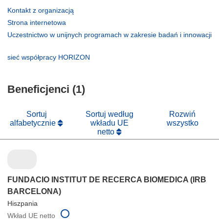
(odnośnik
Kontakt z organizacją
otworzy
(odnośnik
Strona internetowa
się
otworzy
Uczestnictwo w unijnych programach w zakresie badań i innowacji
w
się
(odnośnik
nowym
w
otworzy
(odnośnik
sieć współpracy HORIZON
oknie)
nowym
się
otworzy
oknie)
w
się
nowym
Beneficjenci (1)
w
oknie)
nowym
oknie)
Sortuj
Sortuj według
Rozwiń
alfabetycznie
wkładu UE
wszystko
netto
FUNDACIO INSTITUT DE RECERCA BIOMEDICA (IRB
BARCELONA)
Hiszpania
Wkład UE netto