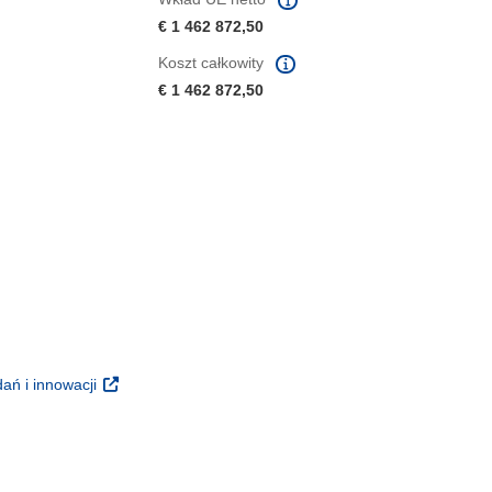
€ 1 462 872,50
Koszt całkowity
€ 1 462 872,50
m oknie)
oknie)
(odnośnik otworzy się w nowym oknie)
ań i innowacji
 nowym oknie)