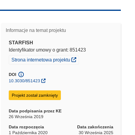
Informacje na temat projektu
STARFISH
Identyfikator umowy o grant: 851423
(odnośnik otworzy się w nowym oknie)
Strona internetowa projektu
DOI
10.3030/851423
Projekt został zamknięty
Data podpisania przez KE
26 Września 2019
Data rozpoczęcia
Data zakończenia
1 Października 2020
30 Września 2025