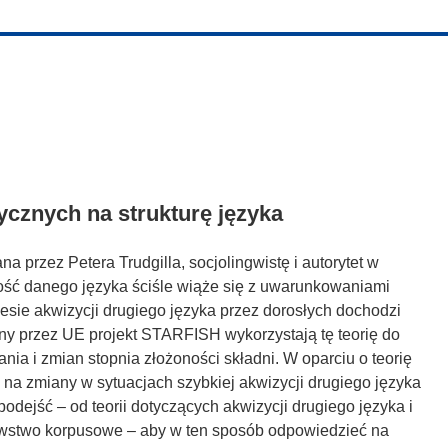
ycznych na strukturę języka
a przez Petera Trudgilla, socjolingwistę i autorytet w
żoność danego języka ściśle wiąże się z uwarunkowaniami
esie akwizycji drugiego języka przez dorosłych dochodzi
ny przez UE projekt STARFISH wykorzystają tę teorię do
nia i zmian stopnia złożoności składni. W oparciu o teorię
e na zmiany w sytuacjach szybkiej akwizycji drugiego języka
odejść – od teorii dotyczących akwizycji drugiego języka i
nawstwo korpusowe – aby w ten sposób odpowiedzieć na