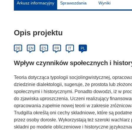
Arkusz informacyjny
Sprawozdania
Wyniki
Opis projektu
DE
EN
ES
FR
IT
PL
Wpływ czynników społecznych i histor
Teoria dotycząca typologii socjolingwistycznej, opracowan
dziedzinie dialektologii, sugeruje, że prostota lub zło
społecznymi i historycznymi. Ponadto dowodzi, iż w proc
do zjawiska uproszczenia. Uczeni realizujący finansowa
opracowania zupełnie nowej teorii w zakresie zróżnicowa
Trudgilla określą oni cechy składniowe, które są podatn
przez osoby dorosłe. Wykorzystają też szeroki wachlarz p
składni po modele obliczeniowe i historyczne językoz