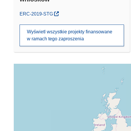
(odnośnik otworzy się w nowym oknie)
ERC-2019-STG
Wyświetl wszystkie projekty finansowane
w ramach tego zaproszenia