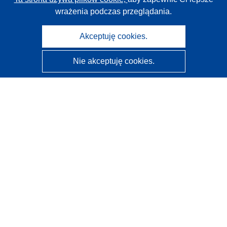
wrażenia podczas przeglądania.
Akceptuję cookies.
Nie akceptuję cookies.
CORDIS - Wyniki badań wspieranych przez UE
Administratorem tej strony internetowej jest
Urząd
Publikacji Unii Europejskiej
Dostępność
Częściowo zautomatyzowana klasyfikacja projektów -
Informacja na temat wyjaśnialności
Kontakt
Skontaktuj się z naszym punktem Help Desk