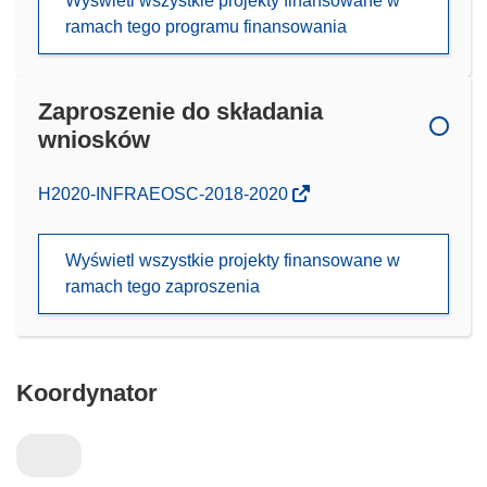
Wyświetl wszystkie projekty finansowane w
ramach tego programu finansowania
Zaproszenie do składania
wniosków
(odnośnik
H2020-INFRAEOSC-2018-2020
otworzy
się
Wyświetl wszystkie projekty finansowane w
w
ramach tego zaproszenia
nowym
oknie)
Koordynator