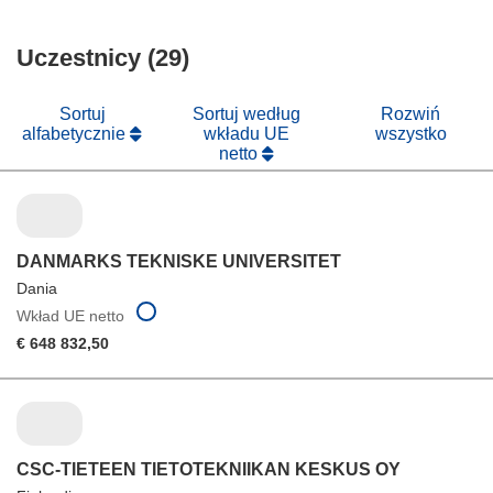
się
otworzy
oknie)
w
się
nowym
Uczestnicy (29)
w
oknie)
nowym
oknie)
Sortuj
Sortuj według
Rozwiń
alfabetycznie
wkładu UE
wszystko
netto
DANMARKS TEKNISKE UNIVERSITET
Dania
Wkład UE netto
€ 648 832,50
CSC-TIETEEN TIETOTEKNIIKAN KESKUS OY