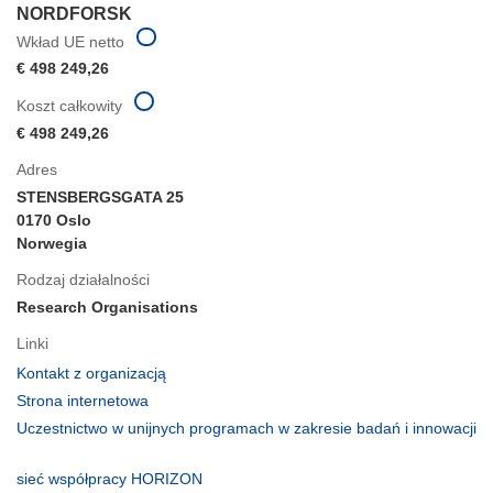
NORDFORSK
Wkład UE netto
€ 498 249,26
Koszt całkowity
€ 498 249,26
Adres
STENSBERGSGATA 25
0170 Oslo
Norwegia
Rodzaj działalności
Research Organisations
Linki
(odnośnik
Kontakt z organizacją
otworzy
(odnośnik
Strona internetowa
się
otworzy
Uczestnictwo w unijnych programach w zakresie badań i innowacji
w
się
(odnośnik
nowym
w
otworzy
(odnośnik
sieć współpracy HORIZON
oknie)
nowym