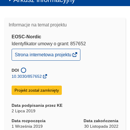
Informacje na temat projektu
EOSC-Nordic
Identyfikator umowy o grant: 857652
(odnośnik
Strona internetowa projektu
otworzy
się
w
DOI
nowym
10.3030/857652
oknie)
Projekt został zamknięty
Data podpisania przez KE
2 Lipca 2019
Data rozpoczęcia
Data zakończenia
1 Września 2019
30 Listopada 2022