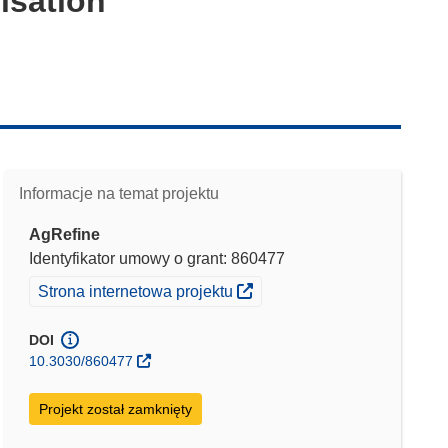
isation
Informacje na temat projektu
AgRefine
Identyfikator umowy o grant: 860477
(odnośnik otworzy się w nowym oknie)
Strona internetowa projektu
DOI
10.3030/860477
Projekt został zamknięty