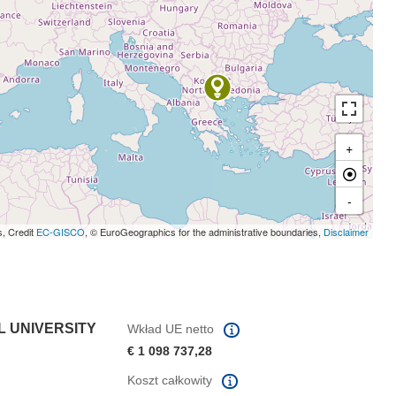
+
-
s, Credit
EC-GISCO
, © EuroGeographics for the administrative boundaries,
Disclaimer
L UNIVERSITY
Wkład UE netto
€ 1 098 737,28
Koszt całkowity