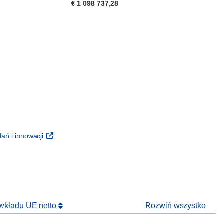
€ 1 098 737,28
m oknie)
oknie)
(odnośnik otworzy się w nowym oknie)
ań i innowacji
 nowym oknie)
 wkładu UE netto
Rozwiń wszystko