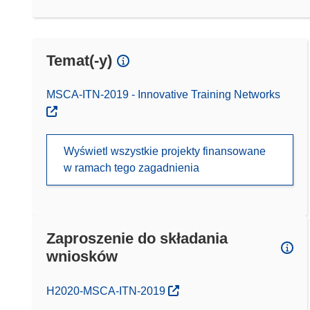
Temat(-y)
MSCA-ITN-2019 - Innovative Training Networks
Wyświetl wszystkie projekty finansowane
w ramach tego zagadnienia
Zaproszenie do składania
wniosków
(odnośnik otworzy się w nowym oknie)
H2020-MSCA-ITN-2019