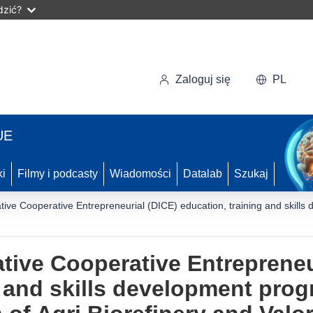
dzić?
Zaloguj się
PL
UE
ki
Filmy i podcasty
Wiadomości
Datalab
Szukaj
ative Cooperative Entrepreneurial (DICE) education, training and skills
ative Cooperative Entrepreneu
g and skills development prog