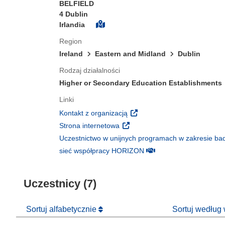
BELFIELD
4 Dublin
Irlandia
Region
Ireland
Eastern and Midland
Dublin
Rodzaj działalności
Higher or Secondary Education Establishments
Linki
(odnośnik otworzy się w nowy
Kontakt z organizacją
(odnośnik otworzy się w nowym 
Strona internetowa
Uczestnictwo w unijnych programach w zakresie bad
(odnośnik otworzy się w
sieć współpracy HORIZON
Uczestnicy (7)
Sortuj alfabetycznie
Sortuj według