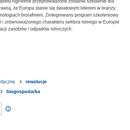
ektu AgRefine przeprowadzone zostanie szkolenie dla
sprawią, że Europa stanie się światowym liderem w branży
ologiach biorafinerii. Zintegrowany program szkoleniowy
i i zrównoważonego charakteru sektora rolnego w Europie
acji zasobów i odpadów rolniczych.
ityczne
rewolucje
biogospodarka