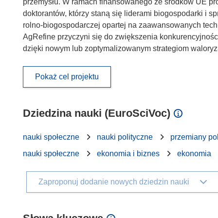
przemysłu. W ramach finansowanego ze środków UE proj
doktorantów, którzy staną się liderami biogospodarki i 
rolno-biogospodarczej opartej na zaawansowanych techn
AgRefine przyczyni się do zwiększenia konkurencyjnośc
dzięki nowym lub zoptymalizowanym strategiom waloryz
Pokaż cel projektu
Dziedzina nauki (EuroSciVoc)
nauki społeczne
nauki polityczne
przemiany pol
nauki społeczne
ekonomia i biznes
ekonomia
Zaproponuj dodanie nowych dziedzin nauki