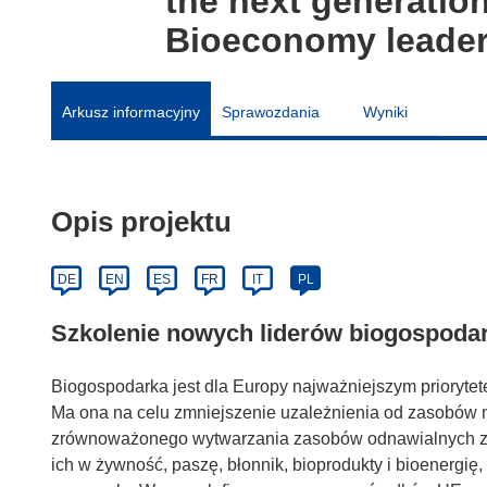
the next generation
Bioeconomy leade
Arkusz informacyjny
Sprawozdania
Wyniki
Opis projektu
DE
EN
ES
FR
IT
PL
Szkolenie nowych liderów biogospodar
Biogospodarka jest dla Europy najważniejszym priory
Ma ona na celu zmniejszenie uzależnienia od zasobów n
zrównoważonego wytwarzania zasobów odnawialnych z zi
ich w żywność, paszę, błonnik, bioprodukty i bioenergię