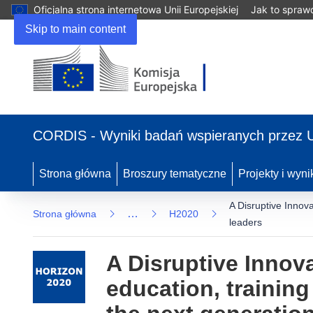
Oficjalna strona internetowa Unii Europejskiej
Jak to spraw
Skip to main content
(odnośnik otworzy się w nowym oknie)
CORDIS - Wyniki badań wspieranych przez 
Strona główna
Broszury tematyczne
Projekty i wyni
A Disruptive Innov
…
Strona główna
H2020
leaders
A Disruptive Innov
education, trainin