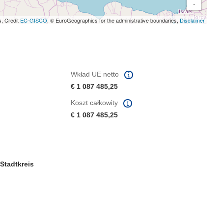
-
s, Credit
EC-GISCO
, © EuroGeographics for the administrative boundaries,
Disclaimer
Wkład UE netto
€ 1 087 485,25
Koszt całkowity
€ 1 087 485,25
Stadtkreis