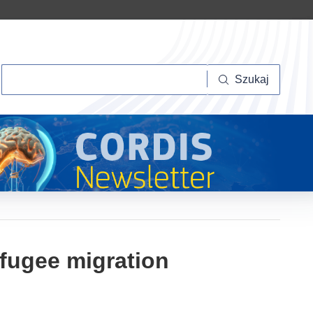
Szukaj
Szukaj
efugee migration