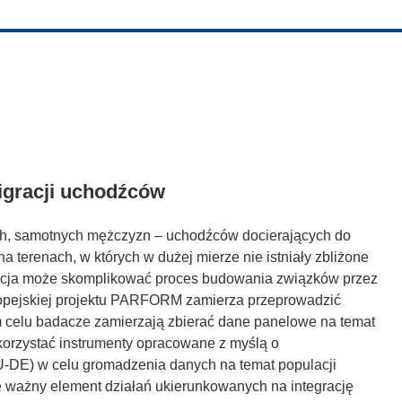
igracji uchodźców
ch, samotnych mężczyzn – uchodźców docierających do
 na terenach, w których w dużej mierze nie istniały zbliżone
ytuacja może skomplikować proces budowania związków przez
opejskiej projektu PARFORM zamierza przeprowadzić
ym celu badacze zamierzają zbierać dane panelowe na temat
korzystać instrumenty opracowane z myślą o
-DE) w celu gromadzenia danych na temat populacji
le ważny element działań ukierunkowanych na integrację