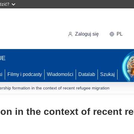
dzić?
Zaloguj się
PL
UE
ki
Filmy i podcasty
Wiadomości
Datalab
Szukaj
ership formation in the context of recent refugee migration
on in the context of recent r