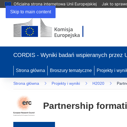
Oficjalna strona internetowa Unii Europejskiej
Jak to spraw
Skip to main content
(odnośnik otworzy się w nowym oknie)
CORDIS - Wyniki badań wspieranych przez 
Strona główna
Broszury tematyczne
Projekty i wyni
Strona główna
Projekty i wyniki
H2020
Partn
Partnership formati