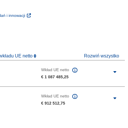
m oknie)
oknie)
(odnośnik otworzy się w nowym oknie)
ań i innowacji
 nowym oknie)
 wkładu UE netto
Rozwiń wszystko
Wkład UE netto
€ 1 087 485,25
Wkład UE netto
€ 912 512,75