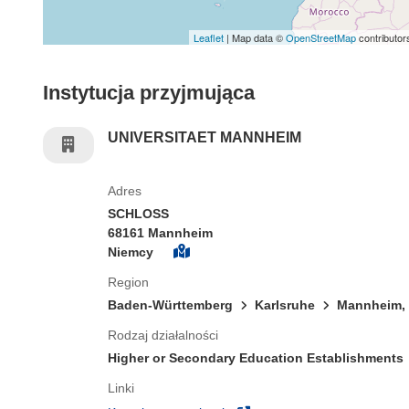
Leaflet
| Map data ©
OpenStreetMap
contributor
Instytucja przyjmująca
UNIVERSITAET MANNHEIM
Adres
SCHLOSS
68161 Mannheim
Niemcy
Region
Baden-Württemberg
Karlsruhe
Mannheim, 
Rodzaj działalności
Higher or Secondary Education Establishments
Linki