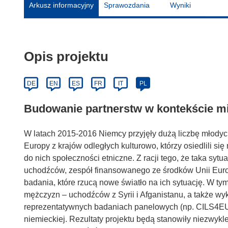
Arkusz informacyjny
Sprawozdania
Wyniki
Opis projektu
DE
EN
ES
FR
IT
PL
Budowanie partnerstw w kontekście m
W latach 2015-2016 Niemcy przyjęły dużą liczbę młody
Europy z krajów odległych kulturowo, którzy osiedlili się
do nich społeczności etniczne. Z racji tego, że taka s
uchodźców, zespół finansowanego ze środków Unii Eur
badania, które rzucą nowe światło na ich sytuację. W t
mężczyzn – uchodźców z Syrii i Afganistanu, a także wy
reprezentatywnych badaniach panelowych (np. CILS4EU
niemieckiej. Rezultaty projektu będą stanowiły niezwyk