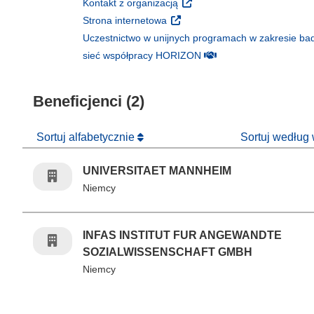
(odnośnik otworzy się w nowy
Kontakt z organizacją
(odnośnik otworzy się w nowym 
Strona internetowa
Uczestnictwo w unijnych programach w zakresie bad
(odnośnik otworzy się w
sieć współpracy HORIZON
Beneficjenci (2)
Sortuj alfabetycznie
Sortuj według
UNIVERSITAET MANNHEIM
Niemcy
INFAS INSTITUT FUR ANGEWANDTE
SOZIALWISSENSCHAFT GMBH
Niemcy