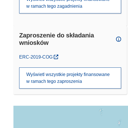
w ramach tego zagadnienia
Zaproszenie do składania
wniosków
(odnośnik otworzy się w nowym oknie)
ERC-2019-COG
Wyświetl wszystkie projekty finansowane
w ramach tego zaproszenia