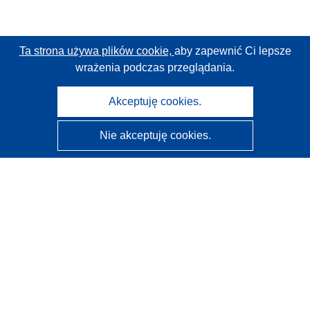
Ta strona używa plików cookie,
aby zapewnić Ci lepsze
wrażenia podczas przeglądania.
Akceptuję cookies.
Nie akceptuję cookies.
CORDIS - Wyniki badań wspieranych przez UE
Administratorem tej strony internetowej jest
Urząd
Publikacji Unii Europejskiej
Dostępność
Częściowo zautomatyzowana klasyfikacja projektów -
Informacja na temat wyjaśnialności