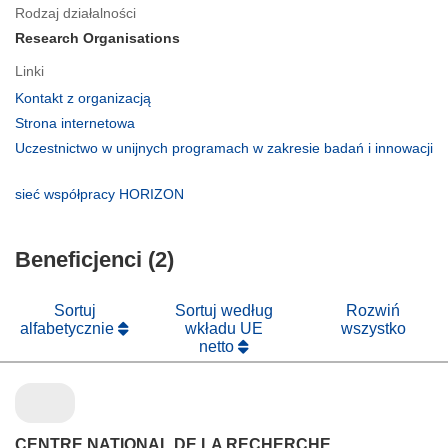
Rodzaj działalności
Research Organisations
Linki
(odnośnik
Kontakt z organizacją
otworzy
(odnośnik
Strona internetowa
się
otworzy
Uczestnictwo w unijnych programach w zakresie badań i innowacji
w
się
(odnośnik
nowym
w
otworzy
(odnośnik
sieć współpracy HORIZON
oknie)
nowym
się
otworzy
oknie)
w
się
nowym
Beneficjenci (2)
w
oknie)
nowym
oknie)
Sortuj
Sortuj według
Rozwiń
alfabetycznie
wkładu UE
wszystko
netto
CENTRE NATIONAL DE LA RECHERCHE