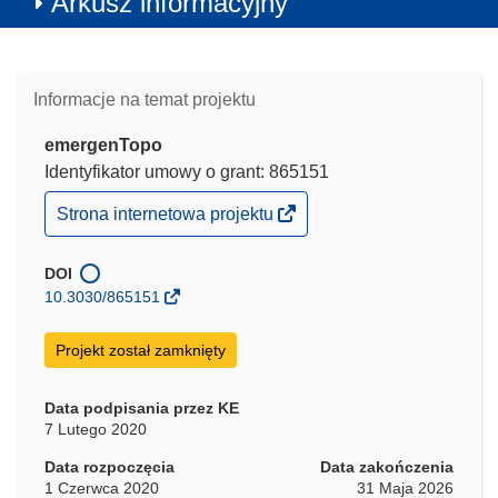
Arkusz informacyjny
Informacje na temat projektu
emergenTopo
Identyfikator umowy o grant: 865151
(odnośnik
Strona internetowa projektu
otworzy
się
w
DOI
nowym
10.3030/865151
oknie)
Projekt został zamknięty
Data podpisania przez KE
7 Lutego 2020
Data rozpoczęcia
Data zakończenia
1 Czerwca 2020
31 Maja 2026