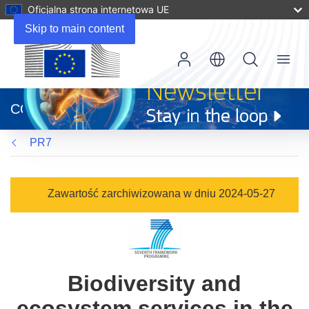
Oficjalna strona internetowa UE
Skip to main content
Menu
(odnośnik
otworzy
CORDIS
się
w
PR7
nowym
oknie)
Zawartość zarchiwizowana w dniu 2024-05-27
Biodiversity and
ecosystem services in the