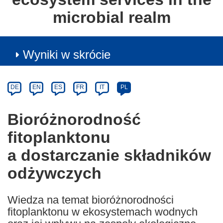
microbial realm
Wyniki w skrócie
Article
Category
Article
DE
EN
ES
FR
IT
PL
available
in
Bioróżnorodność
the
fitoplanktonu
following
languages:
a dostarczanie składników
odżywczych
Wiedza na temat bioróżnorodności
fitoplanktonu w ekosystemach wodnych