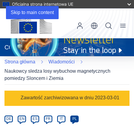
Oficjalna strona internetowa UE
Skip to main content
Menu
(odnośnik
otworzy
CORDIS
się
w
Strona główna
Wiadomości
nowym
oknie)
Naukowcy sledza losy wybuchow magnetycznych
pomiedzy Sloncem i Ziemia
Article
Zawartość zarchiwizowana w dniu 2023-03-01
Category
Article
DE
EN
ES
FR
IT
PL
available
in