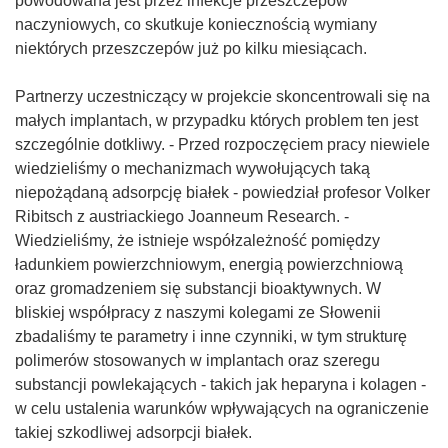
powodowana jest przez infekcje przeszczepów
naczyniowych, co skutkuje koniecznością wymiany
niektórych przeszczepów już po kilku miesiącach.
Partnerzy uczestniczący w projekcie skoncentrowali się na
małych implantach, w przypadku których problem ten jest
szczególnie dotkliwy. - Przed rozpoczęciem pracy niewiele
wiedzieliśmy o mechanizmach wywołujących taką
niepożądaną adsorpcję białek - powiedział profesor Volker
Ribitsch z austriackiego Joanneum Research. -
Wiedzieliśmy, że istnieje współzależność pomiędzy
ładunkiem powierzchniowym, energią powierzchniową
oraz gromadzeniem się substancji bioaktywnych. W
bliskiej współpracy z naszymi kolegami ze Słowenii
zbadaliśmy te parametry i inne czynniki, w tym strukturę
polimerów stosowanych w implantach oraz szeregu
substancji powlekających - takich jak heparyna i kolagen -
w celu ustalenia warunków wpływających na ograniczenie
takiej szkodliwej adsorpcji białek.