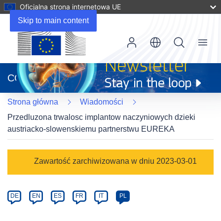
Oficjalna strona internetowa UE
Skip to main content
Menu
(odnośnik
otworzy
CORDIS
się
w
Strona główna
Wiadomości
nowym
oknie)
Przedluzona trwalosc implantow naczyniowych dzieki
austriacko-slowenskiemu partnerstwu EUREKA
Article
Zawartość zarchiwizowana w dniu 2023-03-01
Category
Article
DE
EN
ES
FR
IT
PL
available
in