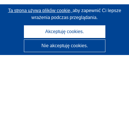
Ta strona używa plików cookie,
aby zapewnić Ci lepsze
wrażenia podczas przeglądania.
Akceptuję cookies.
Nie akceptuję cookies.
CORDIS - Wyniki badań wspieranych przez UE
Administratorem tej strony internetowej jest
Urząd
Publikacji Unii Europejskiej
Dostępność
Częściowo zautomatyzowana klasyfikacja projektów -
Informacja na temat wyjaśnialności
Kontakt