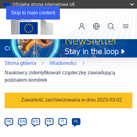
Oficjalna strona internetowa UE
Skip to main content
Menu
(odnośnik
otworzy
CORDIS
się
w
Strona główna
Wiadomości
nowym
oknie)
Naukowcy zidentyfikowali cząsteczkę zawiadującą
podziałem komórek
Article
Zawartość zarchiwizowana w dniu 2023-03-02
Category
Article
DE
EN
ES
FR
IT
PL
available
in