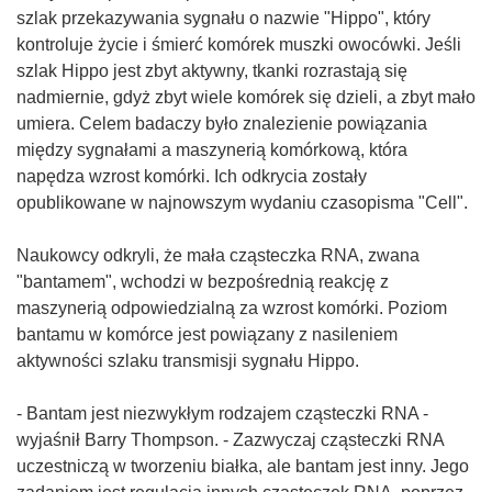
szlak przekazywania sygnału o nazwie "Hippo", który
kontroluje życie i śmierć komórek muszki owocówki. Jeśli
szlak Hippo jest zbyt aktywny, tkanki rozrastają się
nadmiernie, gdyż zbyt wiele komórek się dzieli, a zbyt mało
umiera. Celem badaczy było znalezienie powiązania
między sygnałami a maszynerią komórkową, która
napędza wzrost komórki. Ich odkrycia zostały
opublikowane w najnowszym wydaniu czasopisma "Cell".
Naukowcy odkryli, że mała cząsteczka RNA, zwana
"bantamem", wchodzi w bezpośrednią reakcję z
maszynerią odpowiedzialną za wzrost komórki. Poziom
bantamu w komórce jest powiązany z nasileniem
aktywności szlaku transmisji sygnału Hippo.
- Bantam jest niezwykłym rodzajem cząsteczki RNA -
wyjaśnił Barry Thompson. - Zazwyczaj cząsteczki RNA
uczestniczą w tworzeniu białka, ale bantam jest inny. Jego