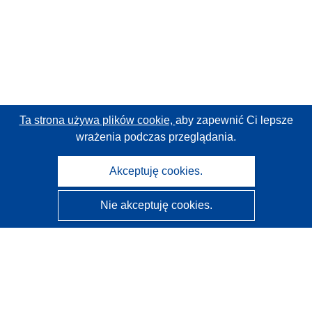
Ta strona używa plików cookie,
aby zapewnić Ci lepsze
wrażenia podczas przeglądania.
Akceptuję cookies.
Nie akceptuję cookies.
CORDIS - Wyniki badań wspieranych przez UE
Administratorem tej strony internetowej jest
Urząd
Publikacji Unii Europejskiej