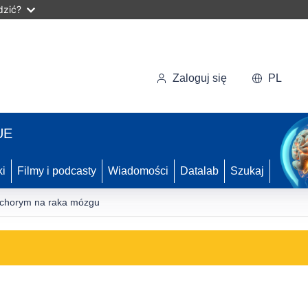
dzić?
Zaloguj się
PL
UE
ki
Filmy i podcasty
Wiadomości
Datalab
Szukaj
 chorym na raka mózgu