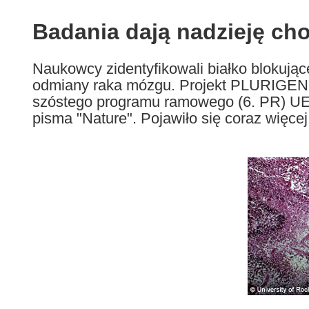
available
in
Badania dają nadzieję ch
the
following
Naukowcy zidentyfikowali białko blokujące
languages:
odmiany raka mózgu. Projekt PLURIGEN
szóstego programu ramowego (6. PR) UE,
pisma "Nature". Pojawiło się coraz więcej.