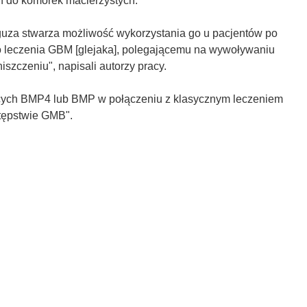
 do komórek macierzystych.
 guza stwarza możliwość wykorzystania go u pacjentów po
o leczenia GBM [glejaka], polegającemu na wywoływaniu
szczeniu", napisali autorzy pracy.
jących BMP4 lub BMP w połączeniu z klasycznym leczeniem
tępstwie GMB".