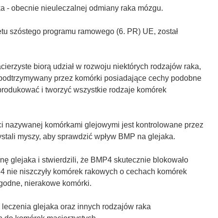
ka - obecnie nieuleczalnej odmiany raka mózgu.
u szóstego programu ramowego (6. PR) UE, został
ierzyste biorą udział w rozwoju niektórych rodzajów raka,
est podtrzymywany przez komórki posiadające cechy podobne
eprodukować i tworzyć wszystkie rodzaje komórek
i nazywanej komórkami glejowymi jest kontrolowane przez
stali myszy, aby sprawdzić wpływ BMP na glejaka.
glejaka i stwierdzili, że BMP4 skutecznie blokowało
MP4 nie niszczyły komórek rakowych o cechach komórek
agodne, nierakowe komórki.
leczenia glejaka oraz innych rodzajów raka