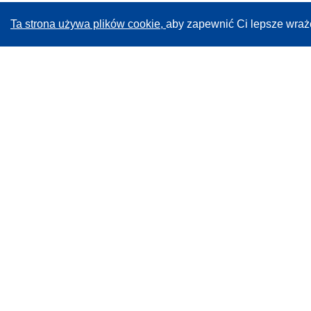
Ta strona używa plików cookie,
aby zapewnić Ci lepsze wraż
CORDIS - Wyniki badań wspieranych przez UE
Administratorem tej strony internetowej jest
Urząd
Publikacji Unii Europejskiej
Dostępność
Częściowo zautomatyzowana klasyfikacja projektów -
Informacja na temat wyjaśnialności