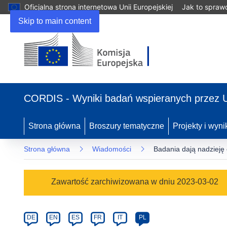
Oficjalna strona internetowa Unii Europejskiej
Jak to spraw
Skip to main content
(odnośnik
otworzy
CORDIS - Wyniki badań wspieranych przez 
się
w
nowym
Strona główna
Broszury tematyczne
Projekty i wyni
oknie)
Strona główna
Wiadomości
Badania dają nadzieję
Article
Zawartość zarchiwizowana w dniu 2023-03-02
Category
Article
DE
EN
ES
FR
IT
PL