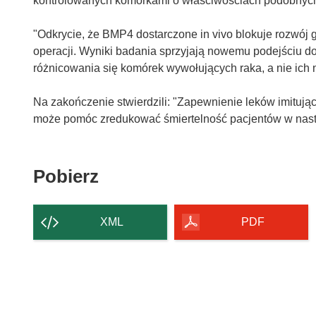
kontrolowanych komórkami o właściwościach podobnych
"Odkrycie, że BMP4 dostarczone in vivo blokuje rozwój
operacji. Wyniki badania sprzyjają nowemu podejściu d
różnicowania się komórek wywołujących raka, a nie ich ni
Na zakończenie stwierdzili: "Zapewnienie leków imitu
może pomóc zredukować śmiertelność pacjentów w nas
Pobierz
Pobierz
zawartość
strony
XML
PDF