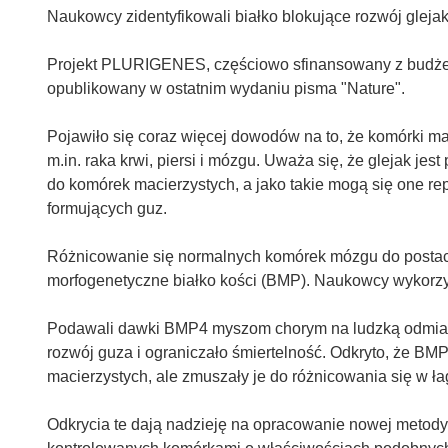
Naukowcy zidentyfikowali białko blokujące rozwój gleja
Projekt PLURIGENES, częściowo sfinansowany z budżet
opublikowany w ostatnim wydaniu pisma "Nature".
Pojawiło się coraz więcej dowodów na to, że komórki mac
m.in. raka krwi, piersi i mózgu. Uważa się, że glejak j
do komórek macierzystych, a jako takie mogą się one r
formujących guz.
Różnicowanie się normalnych komórek mózgu do postac
morfogenetyczne białko kości (BMP). Naukowcy wykorzy
Podawali dawki BMP4 myszom chorym na ludzką odmianę 
rozwój guza i ograniczało śmiertelność. Odkryto, że B
macierzystych, ale zmuszały je do różnicowania się w ł
Odkrycia te dają nadzieję na opracowanie nowej metody 