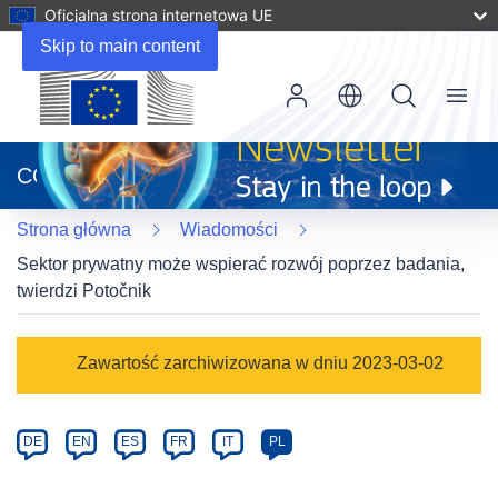
Oficjalna strona internetowa UE
Skip to main content
Menu
(odnośnik
otworzy
CORDIS
się
w
Strona główna
Wiadomości
nowym
oknie)
Sektor prywatny może wspierać rozwój poprzez badania,
twierdzi Potočnik
Article
Zawartość zarchiwizowana w dniu 2023-03-02
Category
Article
DE
EN
ES
FR
IT
PL
available
in