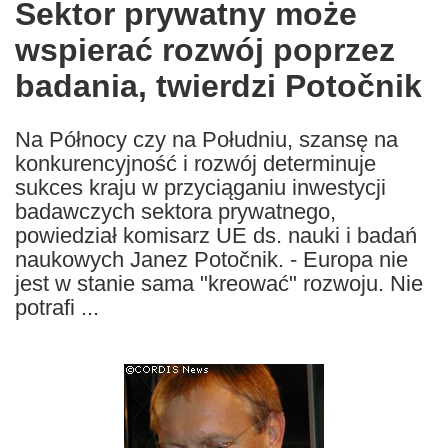
Sektor prywatny może
the
wspierać rozwój poprzez
following
languages:
badania, twierdzi Potočnik
Na Północy czy na Południu, szansę na
konkurencyjność i rozwój determinuje
sukces kraju w przyciąganiu inwestycji
badawczych sektora prywatnego,
powiedział komisarz UE ds. nauki i badań
naukowych Janez Potočnik. - Europa nie
jest w stanie sama "kreować" rozwoju. Nie
potrafi ...