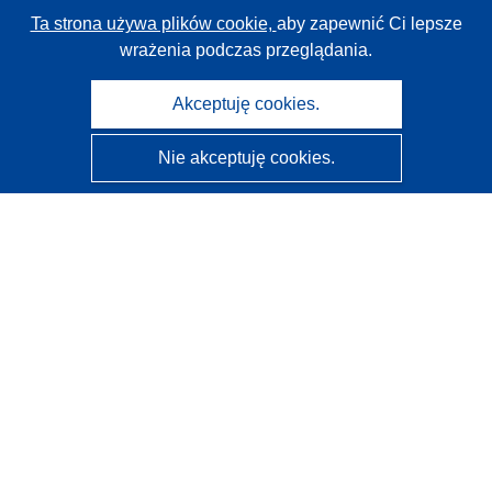
Ta strona używa plików cookie,
aby zapewnić Ci lepsze
wrażenia podczas przeglądania.
Akceptuję cookies.
Nie akceptuję cookies.
CORDIS - Wyniki badań wspieranych przez UE
Administratorem tej strony internetowej jest
Urząd
Publikacji Unii Europejskiej
Dostępność
Częściowo zautomatyzowana klasyfikacja projektów -
Informacja na temat wyjaśnialności
Kontakt