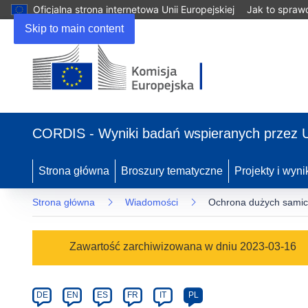
Oficjalna strona internetowa Unii Europejskiej
Jak to spraw
Skip to main content
(odnośnik
otworzy
CORDIS - Wyniki badań wspieranych przez 
się
w
nowym
Strona główna
Broszury tematyczne
Projekty i wyni
oknie)
Strona główna
Wiadomości
Ochrona dużych samic 
Article
Zawartość zarchiwizowana w dniu 2023-03-16
Category
Article
DE
EN
ES
FR
IT
PL