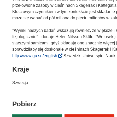
przełowione zasoby w cieśninach Skagerrak i Kattegat są
Kluczowym czynnikiem w tym kontekście jest składanie prz
może się wahać od pół miliona do pięciu milionów w zal
"Wyniki naszych badań wskazują również, że większe i s
fizjologicznie" - dodaje Helen Nilsson Sköld. "Wniosek j
starszymi samicami, gdyż składają one znacznie więcej j
sprawdziłaby się doskonale w cieśninach Skagerrak i Ka
(
http://www.gu.se/english
Szwedzki Uniwersytet Nauk
o
Kraje
d
n
o
Szwecja
ś
n
i
Pobierz
Pobierz
k
zawartość
o