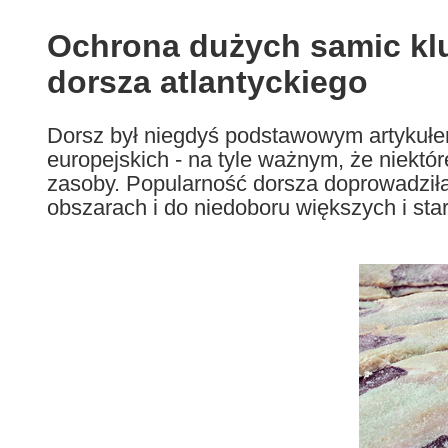
available
in
Ochrona dużych samic kl
the
dorsza atlantyckiego
following
languages:
Dorsz był niegdyś podstawowym artykuł
europejskich - na tyle ważnym, że niektó
zasoby. Popularność dorsza doprowadziła
obszarach i do niedoboru większych i star