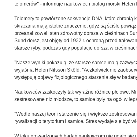
telomerów" - informuje naukowiec i biolog morski Helen 
Telomery to powtórzone sekwencje DNA, które chronią 
skracania mają istotne znaczenie, gdyż są ściśle powią
przeanalizowali stan zdrowotny dorsza w cieśninach Sun
Sund dorsz jest objęty od 1932 r. ochroną przed trałowa
starsze ryby, podczas gdy populacje dorsza w cieśninac
"Nasze wyniki pokazują, że starsze samce mają zazwycza
wyjaśnia Helen Nilsson Sköld. "Aczkolwiek nie zaobse
występują objawy fizjologicznego starzenia się w bada
Naukowców zaskoczyły tak wyraźne różnice płciowe. Mimo
zestresowane niż młodsze, to samice były na ogół w leps
"Wedle naszej teorii starzenie się i większe zestresowa
rywalizacji o terytorium i samice. Stres wydaje się być
W toku prowadzonych badań naukowcom nie udało się u