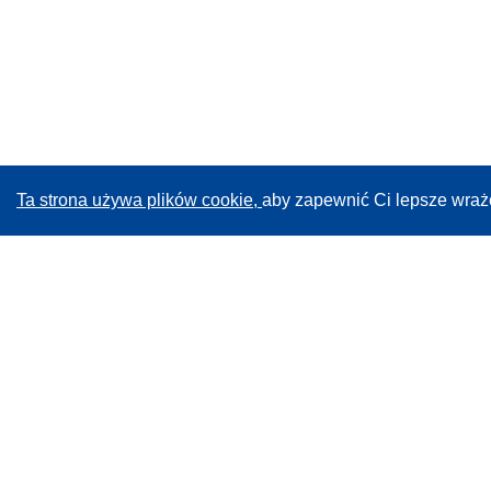
e
)
Ta strona używa plików cookie,
aby zapewnić Ci lepsze wraż
CORDIS - Wyniki badań wspieranych przez UE
Administratorem tej strony internetowej jest
Urząd
Publikacji Unii Europejskiej
Dostępność