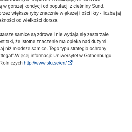
 w gorszej kondycji od populacji z cieśniny Sund.
ez większe ryby znacznie większej ilości ikry - liczba jaj
eżności od wielkości dorsza.
tarsze samice są zdrowe i nie wydają się zestarzałe
est taki, że istotne znaczenie ma opieka nad dużymi,
aj niż młodsze samice. Tego typu strategia ochrony
ttegat".Więcej informacji: Uniwersytet w Gothenburgu
(
 Rolniczych
http://www.slu.se/en/
o
d
n
o
ś
n
i
k
o