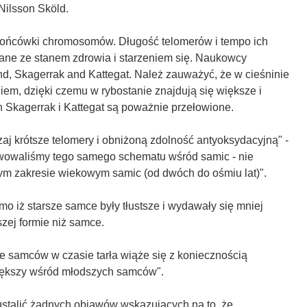
Nilsson Sköld.
końcówki chromosomów. Długość telomerów i tempo ich
zane ze stanem zdrowia i starzeniem się. Naukowcy
d, Skagerrak and Kattegat. Należ zauważyć, że w cieśninie
niem, dzięki czemu w rybostanie znajdują się większe i
h Skagerrak i Kattegat są poważnie przełowione.
j krótsze telomery i obniżoną zdolność antyoksydacyjną" -
rwowaliśmy tego samego schematu wśród samic - nie
nym zakresie wiekowym samic (od dwóch do ośmiu lat)".
 iż starsze samce były tłustsze i wydawały się mniej
zej formie niż samce.
ne samców w czasie tarła wiąże się z koniecznością
 większy wśród młodszych samców".
stalić żadnych objawów wskazujących na to, że