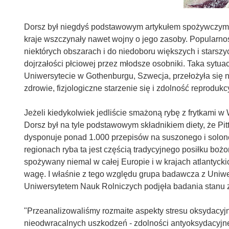
Dorsz był niegdyś podstawowym artykułem spożywczym w 
kraje wszczynały nawet wojny o jego zasoby. Popularno
niektórych obszarach i do niedoboru większych i starszy
dojrzałości płciowej przez młodsze osobniki. Taka syt
Uniwersytecie w Gothenburgu, Szwecja, przełożyła się 
zdrowie, fizjologiczne starzenie się i zdolność reprodukc
Jeżeli kiedykolwiek jedliście smażoną rybę z frytkami w W
Dorsz był na tyle podstawowym składnikiem diety, że Pitt
dysponuje ponad 1.000 przepisów na suszonego i solon
regionach ryba ta jest częścią tradycyjnego posiłku boż
spożywany niemal w całej Europie i w krajach atlantyckic
wagę. I właśnie z tego względu grupa badawcza z Uni
Uniwersytetem Nauk Rolniczych podjęła badania stanu z
"Przeanalizowaliśmy rozmaite aspekty stresu oksydacyj
nieodwracalnych uszkodzeń - zdolności antyoksydacyjne