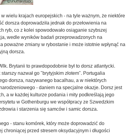
wielu krajach europejskich - na tyle ważnym, że niektóre
ść dorsza doprowadziła jednak do przełowienia na
ch ryb, co z kolei spowodowało osiąganie szybszej
uacja, wedle wyników badań przeprowadzonych na
na poważne zmiany w rybostanie i może istotnie wpłynąć na
yjną dorsza.
lk. Brytanii to prawdopodobnie był to dorsz atlantycki.
 starszy nazwał go "brytyjskim złotem". Portugalia
ego dorsza, nazywanego bacalhau, a w niektórych
onarodzeniowego - daniem na specjalne okazje. Dorsz jest
h, a w każdej kulturze podania i mity podkreślają jego
wersytetu w Gothenburgu we współpracy ze Szwedzkim
drowia i starzenia się samców i samic dorsza.
nego - stanu komórek, który może doprowadzić do
j chroniącej przed stresem oksydacyjnym i długości