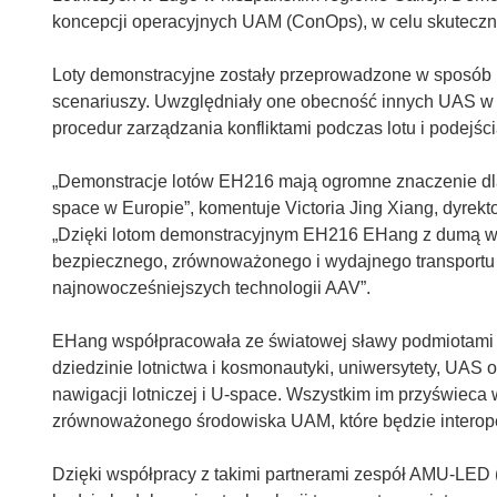
n
koncepcji operacyjnych UAM (ConOps), w celu skuteczne
o
ś
Loty demonstracyjne zostały przeprowadzone w sposób
n
scenariuszy. Uwzględniały one obecność innych UAS w o
i
procedur zarządzania konfliktami podczas lotu i podejści
k
o
„Demonstracje lotów EH216 mają ogromne znaczenie dla
t
space w Europie”, komentuje Victoria Jing Xiang, dyrek
w
„Dzięki lotom demonstracyjnym EH216 EHang z dumą w
o
bezpiecznego, zrównoważonego i wydajnego transportu 
r
najnowocześniejszych technologii AAV”.
z
y
EHang współpracowała ze światowej sławy podmiotami z
s
dziedzinie lotnictwa i kosmonautyki, uniwersytety, UAS 
i
nawigacji lotniczej i U-space. Wszystkim im przyświeca 
ę
zrównoważonego środowiska UAM, które będzie interope
w
n
Dzięki współpracy z takimi partnerami zespół AMU-LED (