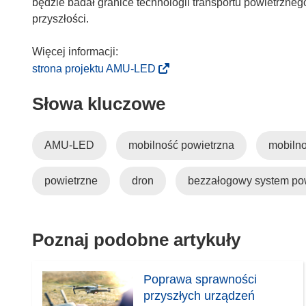
o
będzie badał granice technologii transportu powietrzneg
w
przyszłości.
y
m
o
(
strona projektu AMU-LED
k
o
Słowa kluczowe
n
d
i
n
e
o
AMU-LED
mobilność powietrzna
mobilno
)
ś
n
powietrzne
dron
bezzałogowy system po
i
k
o
t
Poznaj podobne artykuły
w
o
Poprawa sprawności
r
przyszłych urządzeń
z