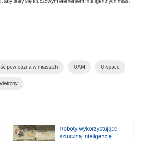
o, aby stały się kluczowym elementem inteligentnych miast
ść powietrzna w miastach
UAM
U-space
wietrzny
Roboty wykorzystujące
sztuczną inteligencję