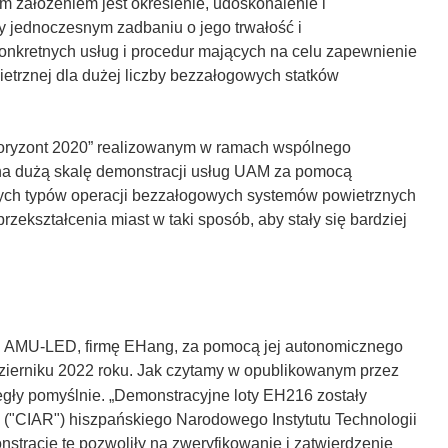
m założeniem jest określenie, udoskonalenie i
 jednoczesnym zadbaniu o jego trwałość i
konkretnych usług i procedur mających na celu zapewnienie
etrznej dla dużej liczby bezzałogowych statków
oryzont 2020” realizowanym w ramach wspólnego
a dużą skalę demonstracji usług UAM za pomocą
nych typów operacji bezzałogowych systemów powietrznych
zekształcenia miast w taki sposób, aby stały się bardziej
tu AMU-LED, firmę EHang, za pomocą jej autonomicznego
ierniku 2022 roku. Jak czytamy w opublikowanym przez
iegły pomyślnie. „Demonstracyjne loty EH216 zostały
"CIAR") hiszpańskiego Narodowego Instytutu Technologii
stracje te pozwoliły na zweryfikowanie i zatwierdzenie