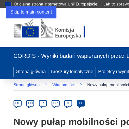
Oficjalna strona internetowa Unii Europejskiej
Jak to spraw
Skip to main content
(odnośnik
otworzy
CORDIS - Wyniki badań wspieranych przez 
się
w
nowym
Strona główna
Broszury tematyczne
Projekty i wyni
oknie)
Strona główna
Wiadomości
Nowy pułap mobilności
Article
Category
Article
DE
EN
ES
FR
IT
PL
available
in
Nowy pułap mobilności po
the