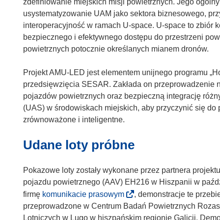
zdefiniowanie miejskich misji powietrznych. Jego ogólny
usystematyzowanie UAM jako sektora biznesowego, przy
interoperacyjność w ramach U-space. U-space to zbiór 
bezpiecznego i efektywnego dostępu do przestrzeni powi
powietrznych potocznie określanych mianem dronów.
Projekt AMU-LED jest elementem unijnego programu „H
przedsięwzięcia SESAR. Zakłada on przeprowadzenie n
pojazdów powietrznych oraz bezpieczną integrację róż
(UAS) w środowiskach miejskich, aby przyczynić się do pr
zrównoważone i inteligentne.
Udane loty próbne
Pokazowe loty zostały wykonane przez partnera projek
pojazdu powietrznego (AAV) EH216 w Hiszpanii w paźdz
(
firmę
komunikacie prasowym
, demonstracje te przeb
o
przeprowadzone w Centrum Badań Powietrznych Rozas (
d
Lotniczych w Lugo w hiszpańskim regionie Galicji. Demon