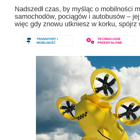
following
Nadszedł czas, by myśląc o mobilności mi
languages:
samochodów, pociągów i autobusów – jej p
więc gdy znowu utkniesz w korku, spójrz 
TRANSPORT I
TECHNOLOGIE
MOBILNOŚĆ
PRZEMYSŁOWE