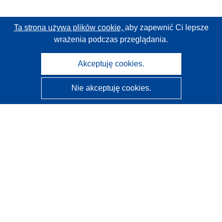
Ta strona używa plików cookie,
aby zapewnić Ci lepsze
wrażenia podczas przeglądania.
Akceptuję cookies.
Nie akceptuję cookies.
CORDIS - Wyniki badań wspieranych przez UE
Administratorem tej strony internetowej jest
Urząd
Publikacji Unii Europejskiej
Dostępność
Częściowo zautomatyzowana klasyfikacja projektów -
Informacja na temat wyjaśnialności