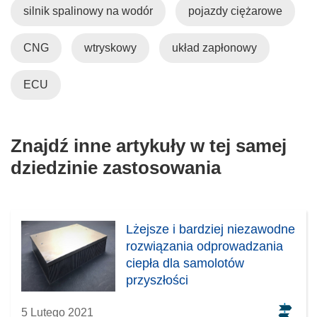
ę
silnik spalinowy na wodór
pojazdy ciężarowe
w
n
CNG
wtryskowy
układ zapłonowy
o
w
ECU
y
m
o
Znajdź inne artykuły w tej samej
k
n
dziedzinie zastosowania
i
e
)
Lżejsze i bardziej niezawodne
rozwiązania odprowadzania
ciepła dla samolotów
przyszłości
5 Lutego 2021