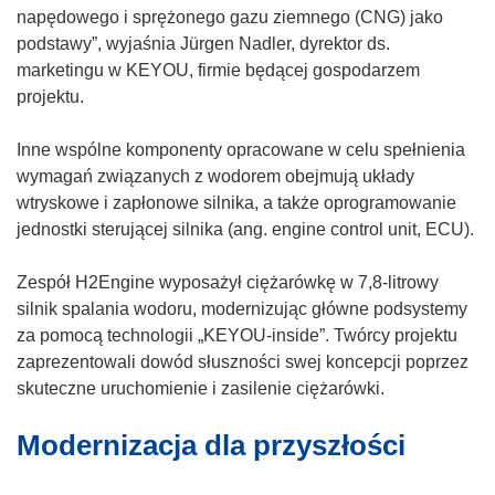
s
r
w
napędowego i sprężonego gazu ziemnego (CNG) jako
i
z
o
podstawy”, wyjaśnia Jürgen Nadler, dyrektor ds.
ę
y
r
marketingu w KEYOU, firmie będącej gospodarzem
w
s
z
projektu.
n
i
y
o
ę
s
Inne wspólne komponenty opracowane w celu spełnienia
w
w
i
wymagań związanych z wodorem obejmują układy
y
n
ę
wtryskowe i zapłonowe silnika, a także oprogramowanie
m
o
w
jednostki sterującej silnika (ang. engine control unit, ECU).
o
w
n
k
y
o
Zespół H2Engine wyposażył ciężarówkę w 7,8-litrowy
n
m
w
silnik spalania wodoru, modernizując główne podsystemy
i
o
y
za pomocą technologii „KEYOU-inside”. Twórcy projektu
e
k
m
zaprezentowali dowód słuszności swej koncepcji poprzez
)
n
o
skuteczne uruchomienie i zasilenie ciężarówki.
i
k
Modernizacja dla przyszłości
e
n
)
i
e