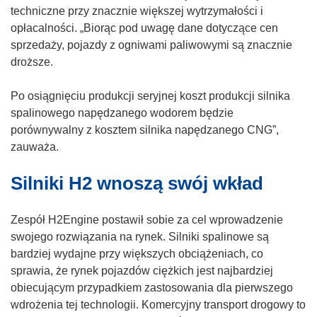
y
techniczne przy znacznie większej wytrzymałości i
s
opłacalności. „Biorąc pod uwagę dane dotyczące cen
i
sprzedaży, pojazdy z ogniwami paliwowymi są znacznie
ę
droższe.
w
n
Po osiągnięciu produkcji seryjnej koszt produkcji silnika
o
spalinowego napędzanego wodorem będzie
w
porównywalny z kosztem silnika napędzanego CNG”,
y
zauważa.
m
Silniki H2 wnoszą swój wkład
o
k
n
Zespół H2Engine postawił sobie za cel wprowadzenie
i
swojego rozwiązania na rynek. Silniki spalinowe są
e
bardziej wydajne przy większych obciążeniach, co
)
sprawia, że rynek pojazdów ciężkich jest najbardziej
obiecującym przypadkiem zastosowania dla pierwszego
wdrożenia tej technologii. Komercyjny transport drogowy to