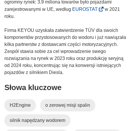
ogromny rynek: 3.9 miliona towarów było pojazdami
(
zarejestrowanymi w UE, według
EUROSTAT
w 2021
o
roku.
d
n
Firma KEYOU uzyskała zatwierdzenie TÜV dla swoich
o
komponentów przystosowanych do wodoru i już nawiązała
ś
kilka partnerstw z dostawcami części motoryzacyjnych.
n
Zespół stawia sobie za cel wprowadzenie swego
i
rozwiązania na rynek w 2023 roku oraz produkcję seryjną
k
od 2024 roku, koncentrując się na konwersji istniejących
o
pojazdów z silnikiem Diesla.
t
Słowa kluczowe
w
o
r
H2Engine
o zerowej misji spalin
z
y
silnik napędzany wodorem
s
i