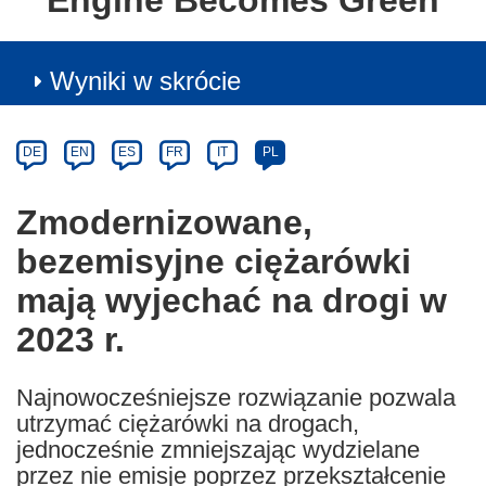
Engine Becomes Green
Wyniki w skrócie
Article
Category
Article
DE
EN
ES
FR
IT
PL
available
in
Zmodernizowane,
the
bezemisyjne ciężarówki
following
languages:
mają wyjechać na drogi w
2023 r.
Najnowocześniejsze rozwiązanie pozwala
utrzymać ciężarówki na drogach,
jednocześnie zmniejszając wydzielane
przez nie emisje poprzez przekształcenie