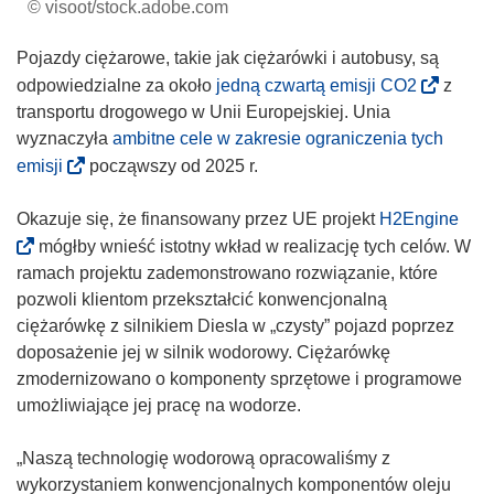
© visoot/stock.adobe.com
Pojazdy ciężarowe, takie jak ciężarówki i autobusy, są
(
odpowiedzialne za około
jedną czwartą emisji CO2
z
o
transportu drogowego w Unii Europejskiej. Unia
d
wyznaczyła
ambitne cele w zakresie ograniczenia tych
n
(
emisji
począwszy od 2025 r.
o
o
ś
d
(
Okazuje się, że finansowany przez UE projekt
H2Engine
n
n
o
mógłby wnieść istotny wkład w realizację tych celów. W
i
o
d
ramach projektu zademonstrowano rozwiązanie, które
k
ś
n
pozwoli klientom przekształcić konwencjonalną
o
n
o
ciężarówkę z silnikiem Diesla w „czysty” pojazd poprzez
t
i
ś
doposażenie jej w silnik wodorowy. Ciężarówkę
w
k
n
zmodernizowano o komponenty sprzętowe i programowe
o
o
i
umożliwiające jej pracę na wodorze.
r
t
k
z
w
o
„Naszą technologię wodorową opracowaliśmy z
y
o
t
wykorzystaniem konwencjonalnych komponentów oleju