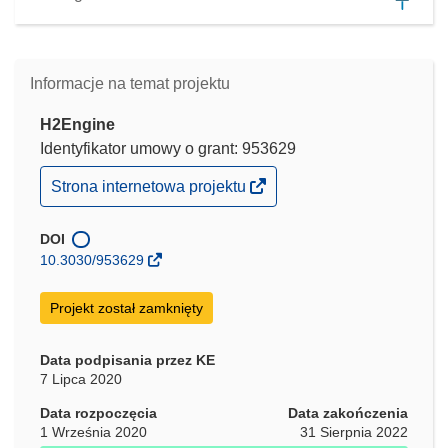
Informacje na temat projektu
H2Engine
Identyfikator umowy o grant: 953629
(odnośnik
Strona internetowa projektu
otworzy
się
w
DOI
nowym
10.3030/953629
oknie)
Projekt został zamknięty
Data podpisania przez KE
7 Lipca 2020
Data rozpoczęcia
Data zakończenia
1 Września 2020
31 Sierpnia 2022