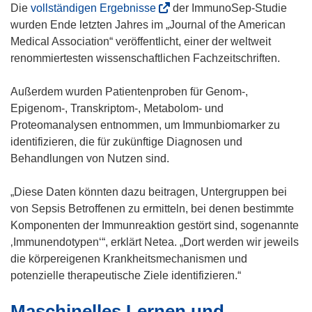
(
Die
vollständigen Ergebnisse
der ImmunoSep-Studie
ö
wurden Ende letzten Jahres im „Journal of the American
f
Medical Association“ veröffentlicht, einer der weltweit
f
renommiertesten wissenschaftlichen Fachzeitschriften.
n
e
Außerdem wurden Patientenproben für Genom-,
t
Epigenom-, Transkriptom-, Metabolom- und
i
Proteomanalysen entnommen, um Immunbiomarker zu
n
identifizieren, die für zukünftige Diagnosen und
n
Behandlungen von Nutzen sind.
e
u
„Diese Daten könnten dazu beitragen, Untergruppen bei
e
von Sepsis Betroffenen zu ermitteln, bei denen bestimmte
m
Komponenten der Immunreaktion gestört sind, sogenannte
F
‚Immunendotypen‘“, erklärt Netea. „Dort werden wir jeweils
e
die körpereigenen Krankheitsmechanismen und
n
potenzielle therapeutische Ziele identifizieren.“
s
Maschinelles Lernen und
t