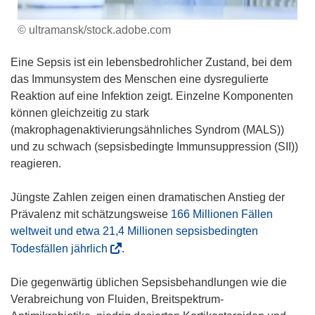
© ultramansk/stock.adobe.com
Eine Sepsis ist ein lebensbedrohlicher Zustand, bei dem
das Immunsystem des Menschen eine dysregulierte
Reaktion auf eine Infektion zeigt. Einzelne Komponenten
können gleichzeitig zu stark
(makrophagenaktivierungsähnliches Syndrom (MALS))
und zu schwach (sepsisbedingte Immunsuppression (SII))
reagieren.
Jüngste Zahlen zeigen einen dramatischen Anstieg der
Prävalenz mit schätzungsweise
166 Millionen Fällen
weltweit und etwa 21,4 Millionen sepsisbedingten
(
Todesfällen jährlich
.
ö
f
Die gegenwärtig üblichen Sepsisbehandlungen wie die
f
Verabreichung von Fluiden, Breitspektrum-
n