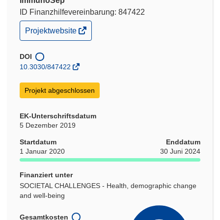
ImmunoSep
ID Finanzhilfevereinbarung: 847422
(öffnet
Projektwebsite
in
neuem
Fenster)
DOI
10.3030/847422
Projekt abgeschlossen
EK-Unterschriftsdatum
5 Dezember 2019
Startdatum
Enddatum
1 Januar 2020
30 Juni 2024
Finanziert unter
SOCIETAL CHALLENGES - Health, demographic change
and well-being
Gesamtkosten