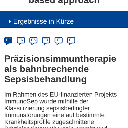
based approach
Ergebnisse in Kürze
Article
Category
Article
DE
EN
ES
FR
IT
PL
available
in
Präzisionsimmuntherapie
the
als bahnbrechende
following
languages:
Sepsisbehandlung
Im Rahmen des EU-finanzierten Projekts
ImmunoSep wurde mithilfe der
Klassifizierung sepsisbedingter
Immunstörungen eine auf bestimmte
Krankheitsprofile zugeschnittene