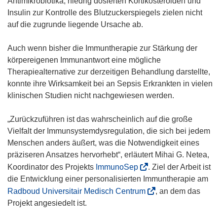
Antimikrobiotika, niedrig dosierten Kortikosteroiden und
e
Insulin zur Kontrolle des Blutzuckerspiegels zielen nicht
t
auf die zugrunde liegende Ursache ab.
i
n
Auch wenn bisher die Immuntherapie zur Stärkung der
n
körpereigenen Immunantwort eine mögliche
e
Therapiealternative zur derzeitigen Behandlung darstellte,
u
konnte ihre Wirksamkeit bei an Sepsis Erkrankten in vielen
e
klinischen Studien nicht nachgewiesen werden.
m
F
„Zurückzuführen ist das wahrscheinlich auf die große
e
Vielfalt der Immunsystemdysregulation, die sich bei jedem
n
Menschen anders äußert, was die Notwendigkeit eines
s
präziseren Ansatzes hervorhebt“, erläutert Mihai G. Netea,
t
(
Koordinator des Projekts
ImmunoSep
. Ziel der Arbeit ist
e
ö
die Entwicklung einer personalisierten Immuntherapie am
r
f
(
Radboud Universitair Medisch Centrum
, an dem das
)
f
ö
Projekt angesiedelt ist.
n
f