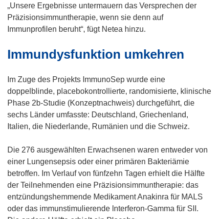
e
f
„Unsere Ergebnisse untermauern das Versprechen der
t
n
Präzisionsimmuntherapie, wenn sie denn auf
i
e
Immunprofilen beruht“, fügt Netea hinzu.
n
t
Immundysfunktion umkehren
n
i
e
n
u
n
Im Zuge des Projekts ImmunoSep wurde eine
e
e
doppelblinde, placebokontrollierte, randomisierte, klinische
m
u
Phase 2b-Studie (Konzeptnachweis) durchgeführt, die
F
e
sechs Länder umfasste: Deutschland, Griechenland,
e
m
Italien, die Niederlande, Rumänien und die Schweiz.
n
F
s
e
Die 276 ausgewählten Erwachsenen waren entweder von
t
n
einer Lungensepsis oder einer primären Bakteriämie
e
s
betroffen. Im Verlauf von fünfzehn Tagen erhielt die Hälfte
r
t
der Teilnehmenden eine Präzisionsimmuntherapie: das
)
e
entzündungshemmende Medikament Anakinra für MALS
r
oder das immunstimulierende Interferon-Gamma für SII.
)