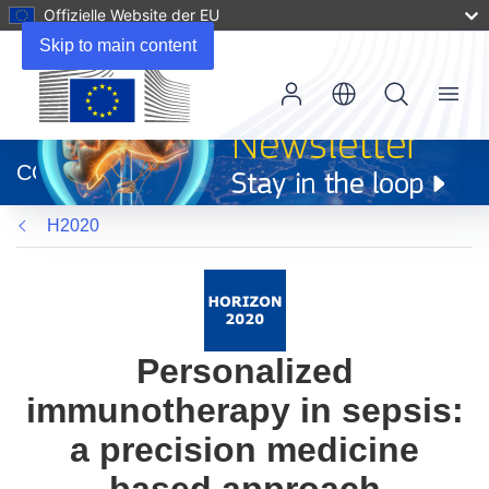
Offizielle Website der EU
Skip to main content
Menu
(öffnet
in
CORDIS
neuem
Fenster)
H2020
Personalized
immunotherapy in sepsis:
a precision medicine