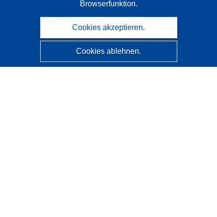
Browserfunktion.
Cookies akzeptieren.
Cookies ablehnen.
CORDIS - Forschungsergebnisse der EU
Diese Website wird vom
Amt für Veröffentlichungen der
Europäischen Union
verwaltet.
Barrierefreiheit
Halbautomatische Projektklassifizierung - Hinweis zur
Erklärbarkeit
Kontakt
Wenden Sie sich an das Help Desk