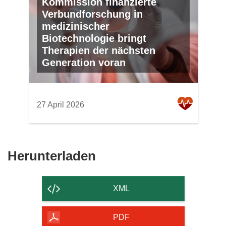
Kommission finanzierte
Verbundforschung in
medizinischer
Biotechnologie bringt
Therapien der nächsten
Generation voran
27 April 2026
Den
Herunterladen
Inhalt
der
XML
Seite
herunterladen
PDF