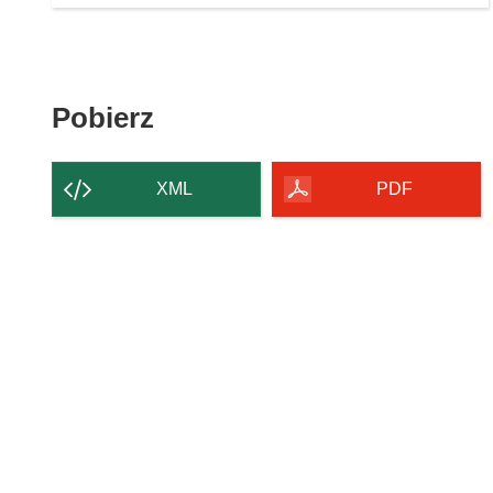
Pobierz
Pobierz
zawartość
strony
XML
PDF