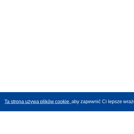
Ta strona używa plików cookie,
aby zapewnić Ci lepsze wraż
CORDIS - Wyniki badań wspieranych przez UE