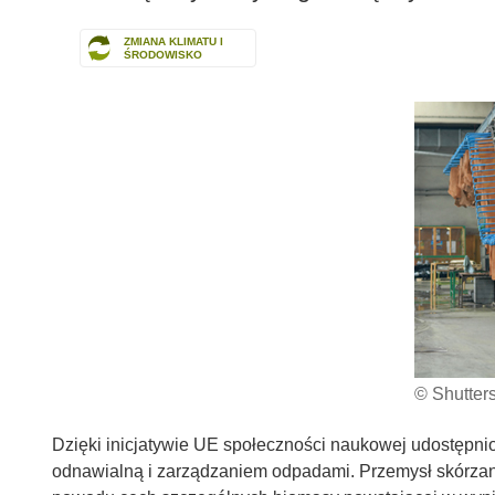
ZMIANA KLIMATU I
ŚRODOWISKO
© Shutter
Dzięki inicjatywie UE społeczności naukowej udostęp
odnawialną i zarządzaniem odpadami. Przemysł skórzany