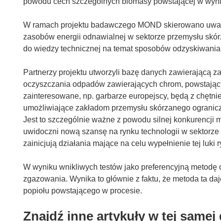
powodu cech szczególnych biomasy powstającej w wyni
W ramach projektu badawczego MOND skierowano uwagę
zasobów energii odnawialnej w sektorze przemysłu skó
do wiedzy technicznej na temat sposobów odzyskiwania 
Partnerzy projektu utworzyli bazę danych zawierającą z
oczyszczania odpadów zawierających chrom, powstający
zainteresowane, np. garbarze europejscy, będą z chętnie
umożliwiające zakładom przemysłu skórzanego ogranicz
Jest to szczególnie ważne z powodu silnej konkurencji 
uwidoczni nową szansę na rynku technologii w sektorze
zainicjują działania mające na celu wypełnienie tej luki 
W wyniku wnikliwych testów jako preferencyjną metodę
zgazowania. Wynika to głównie z faktu, że metoda ta da
popiołu powstającego w procesie.
Znajdź inne artykuły w tej samej