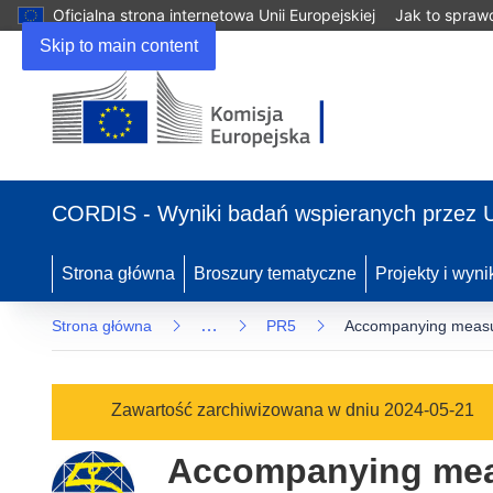
Oficjalna strona internetowa Unii Europejskiej
Jak to spraw
Skip to main content
(odnośnik
otworzy
CORDIS - Wyniki badań wspieranych przez 
się
w
nowym
Strona główna
Broszury tematyczne
Projekty i wyni
oknie)
…
Strona główna
PR5
Accompanying measure
Zawartość zarchiwizowana w dniu 2024-05-21
Accompanying measu