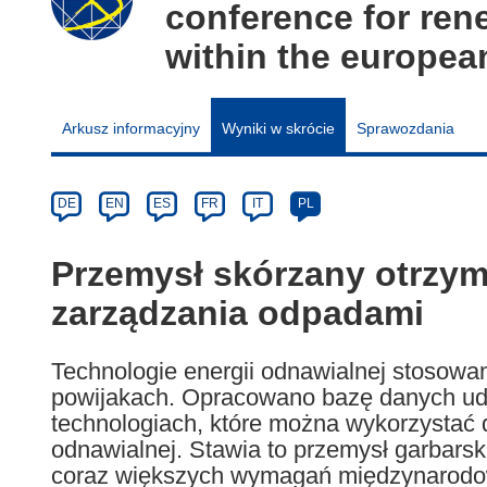
conference for ren
within the europea
Arkusz informacyjny
Wyniki w skrócie
Sprawozdania
Article
Category
Article
DE
EN
ES
FR
IT
PL
available
in
Przemysł skórzany otrzy
the
zarządzania odpadami
following
languages:
Technologie energii odnawialnej stosow
powijakach. Opracowano bazę danych udo
technologiach, które można wykorzystać do
odnawialnej. Stawia to przemysł garbarski
coraz większych wymagań międzynarodow