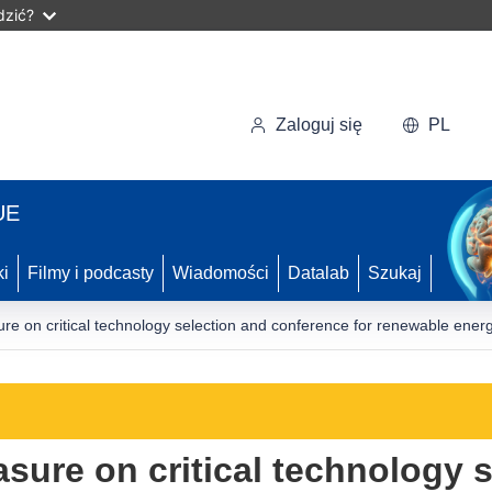
dzić?
Zaloguj się
PL
UE
ki
Filmy i podcasty
Wiadomości
Datalab
Szukaj
 on critical technology selection and conference for renewable ener
re on critical technology s