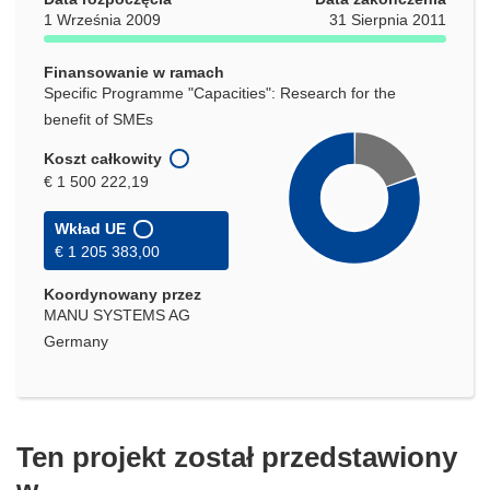
oknie)
1 Września 2009
31 Sierpnia 2011
Finansowanie w ramach
Specific Programme "Capacities": Research for the
benefit of SMEs
Koszt całkowity
€ 1 500 222,19
Wkład UE
€ 1 205 383,00
Koordynowany przez
MANU SYSTEMS AG
Germany
Ten projekt został przedstawiony