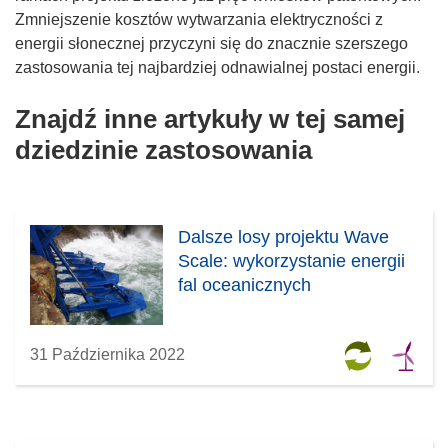
n
Zmniejszenie kosztów wytwarzania elektryczności z
o
energii słonecznej przyczyni się do znacznie szerszego
w
zastosowania tej najbardziej odnawialnej postaci energii.
y
Znajdź inne artykuły w tej samej
m
o
dziedzinie zastosowania
k
n
i
e
Dalsze losy projektu Wave
)
Scale: wykorzystanie energii
fal oceanicznych
31 Października 2022