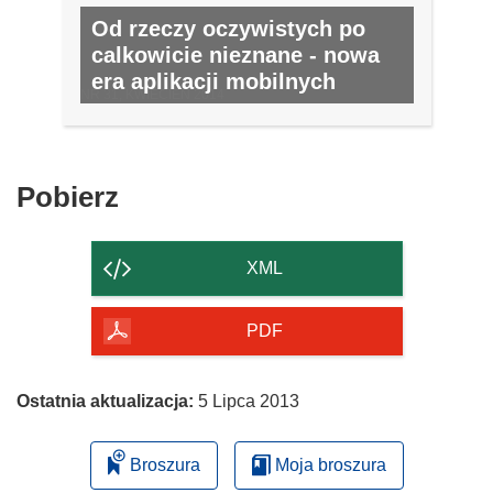
Od rzeczy oczywistych po
calkowicie nieznane - nowa
era aplikacji mobilnych
NR 31, KWIECIEŃ 2014
Pobierz
Pobierz
zawartość
strony
XML
PDF
Ostatnia aktualizacja:
5 Lipca 2013
Broszura
Moja broszura