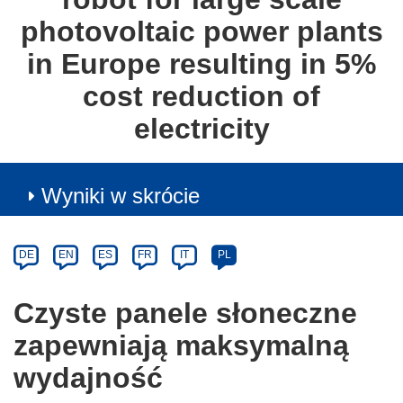
photovoltaic power plants
in Europe resulting in 5%
cost reduction of
electricity
Wyniki w skrócie
Article
Category
Article
DE
EN
ES
FR
IT
PL
available
in
Czyste panele słoneczne
the
zapewniają maksymalną
following
languages:
wydajność