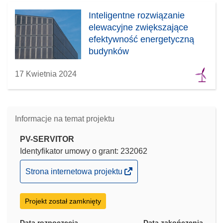
Inteligentne rozwiązanie
elewacyjne zwiększające
efektywność energetyczną
budynków
17 Kwietnia 2024
Informacje na temat projektu
PV-SERVITOR
Identyfikator umowy o grant: 232062
(odnośnik
Strona internetowa projektu
otworzy
się
Projekt został zamknięty
w
nowym
Data rozpoczęcia
Data zakończenia