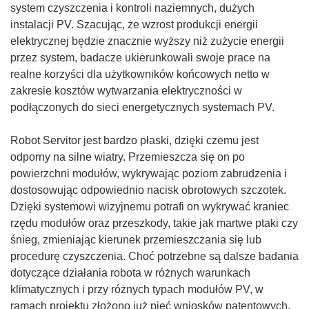
o
system czyszczenia i kontroli naziemnych, dużych
d
instalacji PV. Szacując, że wzrost produkcji energii
n
elektrycznej będzie znacznie wyższy niż zużycie energii
o
przez system, badacze ukierunkowali swoje prace na
ś
realne korzyści dla użytkowników końcowych netto w
n
zakresie kosztów wytwarzania elektryczności w
i
podłączonych do sieci energetycznych systemach PV.
k
o
Robot Servitor jest bardzo płaski, dzięki czemu jest
t
odporny na silne wiatry. Przemieszcza się on po
w
powierzchni modułów, wykrywając poziom zabrudzenia i
o
dostosowując odpowiednio nacisk obrotowych szczotek.
r
Dzięki systemowi wizyjnemu potrafi on wykrywać kraniec
z
rzędu modułów oraz przeszkody, takie jak martwe ptaki czy
y
śnieg, zmieniając kierunek przemieszczania się lub
s
procedurę czyszczenia. Choć potrzebne są dalsze badania
i
dotyczące działania robota w różnych warunkach
ę
klimatycznych i przy różnych typach modułów PV, w
w
ramach projektu złożono już pięć wniosków patentowych.