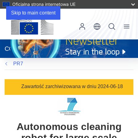
Oficjalna strona internetowa UE
Skip to main content
Menu
(odnośnik
otworzy
CORDIS
się
w
PR7
nowym
oknie)
Zawartość zarchiwizowana w dniu 2024-06-18
Autonomous cleaning
robot for large scale