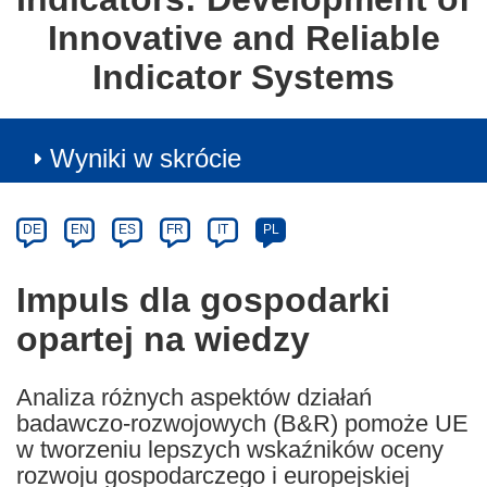
Innovative and Reliable
Indicator Systems
Wyniki w skrócie
Article
Category
Article
DE
EN
ES
FR
IT
PL
available
in
Impuls dla gospodarki
the
opartej na wiedzy
following
languages:
Analiza różnych aspektów działań
badawczo-rozwojowych (B&R) pomoże UE
w tworzeniu lepszych wskaźników oceny
rozwoju gospodarczego i europejskiej