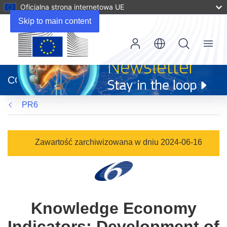
Oficjalna strona internetowa UE
Skip to main content
Menu
(odnośnik
otworzy
CORDIS
się
w
PR6
nowym
oknie)
Zawartość zarchiwizowana w dniu 2024-06-16
Knowledge Economy
Indicators: Development of