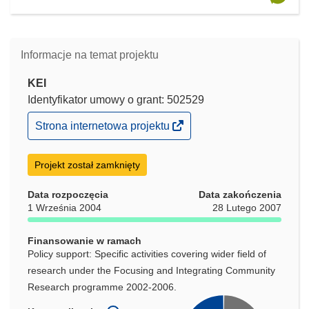
Informacje na temat projektu
KEI
Identyfikator umowy o grant: 502529
(odnośnik
Strona internetowa projektu
otworzy
się
w
Projekt został zamknięty
nowym
oknie)
Data rozpoczęcia
Data zakończenia
1 Września 2004
28 Lutego 2007
Finansowanie w ramach
Policy support: Specific activities covering wider field of
research under the Focusing and Integrating Community
Research programme 2002-2006.