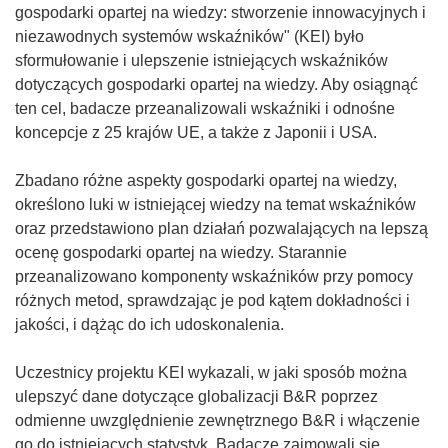
gospodarki opartej na wiedzy: stworzenie innowacyjnych i
niezawodnych systemów wskaźników" (KEI) było
sformułowanie i ulepszenie istniejących wskaźników
dotyczących gospodarki opartej na wiedzy. Aby osiągnąć
ten cel, badacze przeanalizowali wskaźniki i odnośne
koncepcje z 25 krajów UE, a także z Japonii i USA.
Zbadano różne aspekty gospodarki opartej na wiedzy,
określono luki w istniejącej wiedzy na temat wskaźników
oraz przedstawiono plan działań pozwalających na lepszą
ocenę gospodarki opartej na wiedzy. Starannie
przeanalizowano komponenty wskaźników przy pomocy
różnych metod, sprawdzając je pod kątem dokładności i
jakości, i dążąc do ich udoskonalenia.
Uczestnicy projektu KEI wykazali, w jaki sposób można
ulepszyć dane dotyczące globalizacji B&R poprzez
odmienne uwzględnienie zewnętrznego B&R i włączenie
go do istniejących statystyk. Badacze zajmowali się