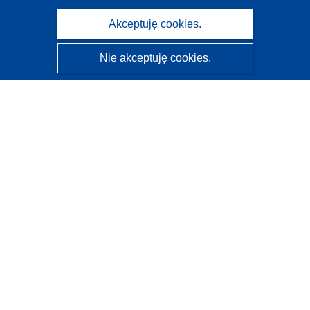
Akceptuję cookies.
Nie akceptuję cookies.
CORDIS - Wyniki badań wspieranych przez UE
Administratorem tej strony internetowej jest
Urząd
Publikacji Unii Europejskiej
Dostępność
Częściowo zautomatyzowana klasyfikacja projektów -
Informacja na temat wyjaśnialności
Kontakt
Skontaktuj się z naszym punktem Help Desk