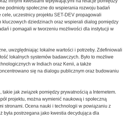
oraz innymi kwestiami wpływającymi na relacje pomiędzy
óżne podmioty społeczne do wspierania rozwoju badań
 cele, uczestnicy projektu SET-DEV propagowali
h kluczowych dziedzinach oraz wspierali dialog pomiędzy
dań i pomagali w tworzeniu możliwości dla instytucji w
e, uwzględniając lokalne wartości i potrzeby. Zdefiniowali
rzałość lokalnych systemów badawczych. Było to możliwe
nologicznych w Indiach oraz Kenii, a także
oncentrowano się na dialogu publicznym oraz budowaniu
 takie jak związek pomiędzy prywatnością a Internetem.
spół projektu, można wymienić naukową i społeczną
 stronami. Ocena nauki i technologii w powiązaniu z
 była postrzegana jako kwestia decydująca dla