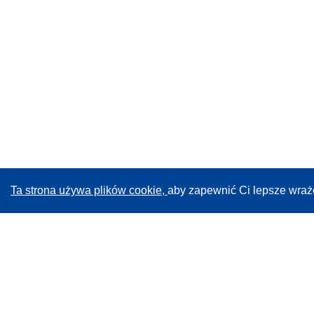
Ta strona używa plików cookie,
aby zapewnić Ci lepsze wraż
CORDIS - Wyniki badań wspieranych przez UE
Administratorem tej strony internetowej jest
Urząd