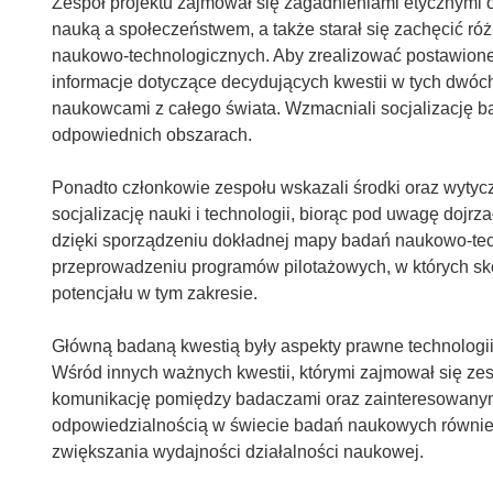
Zespół projektu zajmował się zagadnieniami etycznymi 
nauką a społeczeństwem, a także starał się zachęcić r
naukowo-technologicznych. Aby zrealizować postawione
informacje dotyczące decydujących kwestii w tych dwóc
naukowcami z całego świata. Wzmacniali socjalizację ba
odpowiednich obszarach.
Ponadto członkowie zespołu wskazali środki oraz wytyczn
socjalizację nauki i technologii, biorąc pod uwagę doj
dzięki sporządzeniu dokładnej mapy badań naukowo-tech
przeprowadzeniu programów pilotażowych, w których sk
potencjału w tym zakresie.
Główną badaną kwestią były aspekty prawne technologii,
Wśród innych ważnych kwestii, którymi zajmował się ze
komunikację pomiędzy badaczami oraz zainteresowanymi
odpowiedzialnością w świecie badań naukowych również
zwiększania wydajności działalności naukowej.