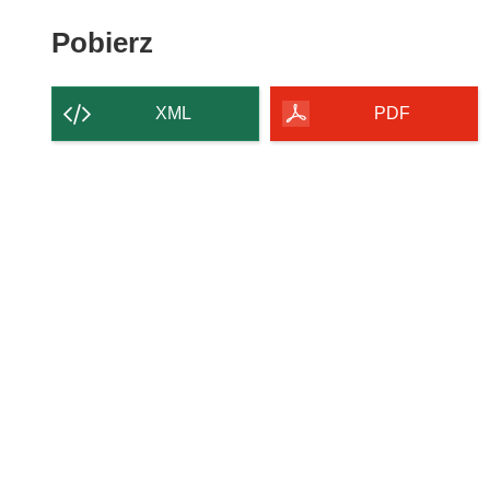
Pobierz
Pobierz
zawartość
strony
XML
PDF