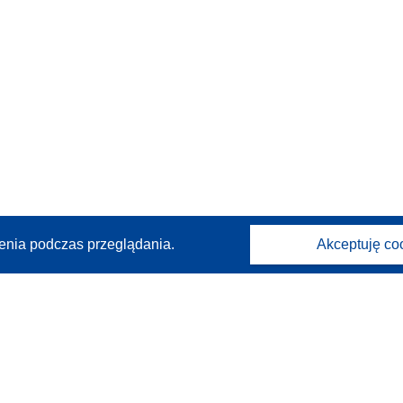
enia podczas przeglądania.
Akceptuję co
Kontakt
Skontaktuj się z naszym punktem Help Desk