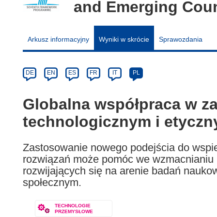
and Emerging Coun
Arkusz informacyjny
Wyniki w skrócie
Sprawozdania
Article
Category
Article
DE
EN
ES
FR
IT
PL
available
in
Globalna współpraca w z
the
technologicznym i etycz
following
languages:
Zastosowanie nowego podejścia do wspie
rozwiązań może pomóc we wzmacnianiu p
rozwijających się na arenie badań nauko
społecznym.
TECHNOLOGIE
PRZEMYSŁOWE