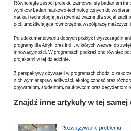
Równolegle zespół projektu zajmował się badaniem in
wyników badań naukowo-technologicznych do wspierani
nauką i technologią jest również ważne dla socjalizacj
płci, umożliwiająca równorzędną współpracę mężczyzn i k
Po udokumentowaniu dobrych praktyk i wyszczególnieni
programy dla Afryki oraz Indii, w których wezwał do zwięk
innowacyjności. W programach podkreślono również pot
projektami w tej dziedzinie.
Z perspektywy obywateli w programach chodzi o zakor
nich wymiar sprawiedliwości, ekologiczność oraz różnoro
obywatelom, studentom, naukowcom oraz decydentom opt
Znajdź inne artykuły w tej samej
Rozwiązywanie problemu