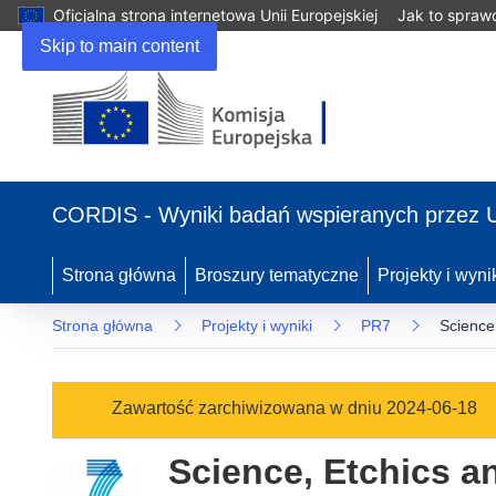
Oficjalna strona internetowa Unii Europejskiej
Jak to spraw
Skip to main content
(odnośnik
otworzy
CORDIS - Wyniki badań wspieranych przez 
się
w
nowym
Strona główna
Broszury tematyczne
Projekty i wyni
oknie)
Strona główna
Projekty i wyniki
PR7
Science
Zawartość zarchiwizowana w dniu 2024-06-18
Science, Etchics a