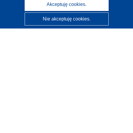
Akceptuję cookies.
Nie akceptuję cookies.
CORDIS - Wyniki badań wspieranych przez UE
Administratorem tej strony internetowej jest
Urząd
Publikacji Unii Europejskiej
Dostępność
Częściowo zautomatyzowana klasyfikacja projektów -
Informacja na temat wyjaśnialności
Kontakt
Skontaktuj się z naszym punktem Help Desk
Często zadawane pytania
(i odpowiedzi)