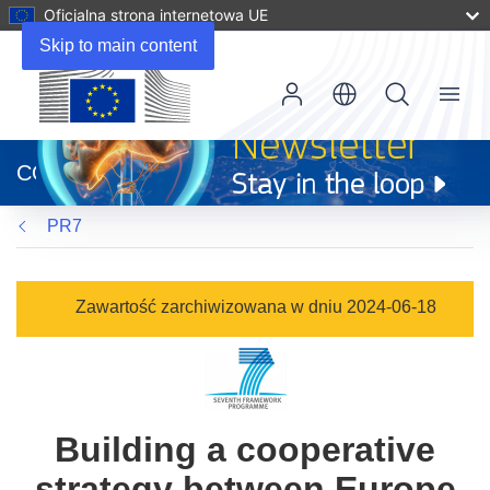
Oficjalna strona internetowa UE
Skip to main content
Menu
(odnośnik
otworzy
CORDIS
się
w
PR7
nowym
oknie)
Zawartość zarchiwizowana w dniu 2024-06-18
Building a cooperative
strategy between Europe