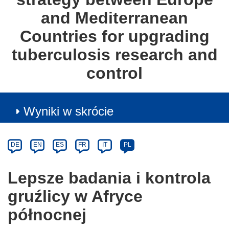
and Mediterranean
Countries for upgrading
tuberculosis research and
control
Wyniki w skrócie
Article
Category
Article
DE
EN
ES
FR
IT
PL
available
in
Lepsze badania i kontrola
the
gruźlicy w Afryce
following
languages:
północnej