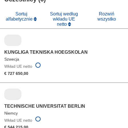
oknie)
nowym
oknie)
Sortuj
Sortuj według
Rozwiń
alfabetycznie
wkładu UE
wszystko
netto
KUNGLIGA TEKNISKA HOEGSKOLAN
Szwecja
Wkład UE netto
€ 727 650,00
TECHNISCHE UNIVERSITAT BERLIN
Niemcy
Wkład UE netto
€ 544 215,00