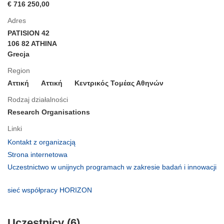
€ 716 250,00
Adres
PATISION 42
106 82 ATHINA
Grecja
Region
Αττική
Aττική
Κεντρικός Τομέας Αθηνών
Rodzaj działalności
Research Organisations
Linki
(odnośnik
Kontakt z organizacją
otworzy
(odnośnik
Strona internetowa
się
otworzy
Uczestnictwo w unijnych programach w zakresie badań i innowacji
w
się
(odnośnik
nowym
w
otworzy
(odnośnik
sieć współpracy HORIZON
oknie)
nowym
się
otworzy
oknie)
w
się
nowym
Uczestnicy (6)
w