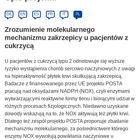
DE
EN
ES
FR
IT
PL
Zrozumienie molekularnego
mechanizmu zakrzepicy u pacjentów z
cukrzycą
U pacjentów z cukrzycą typu 2 odnotowuje się wyższe
ryzyko wystąpienia chorób sercowo-naczyniowych z uwagi
na hiperaktywność płytek krwi skutkującą zakrzepicą.
Badacze z finansowanego przez UE projektu POSTA
pracują nad oksydazami NADPH (NOX), czyli enzymami
wytwarzającymi reaktywne formy tlenu i biorącymi udział w
różnych procesach fizjologicznych. Niedawno uzyskane
dowody wskazują na to, że NOX aktywują też płytki krwi.
Dlatego też zespół projektu POSTA proponuje zbadanie
mechanizmu molekularnego, za pośrednictwem którego
enzymy NOX wywołują powikłania naczyniowe u