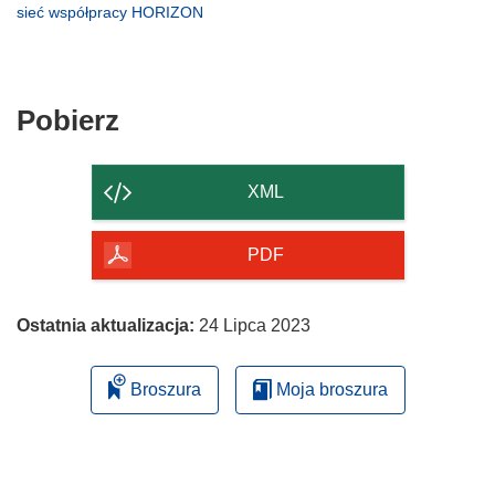
w
otworzy
(odnośnik
sieć współpracy HORIZON
oknie)
nowym
się
otworzy
oknie)
w
się
nowym
w
oknie)
nowym
Pobierz
Pobierz
oknie)
zawartość
strony
XML
PDF
Ostatnia aktualizacja:
24 Lipca 2023
Broszura
Moja broszura