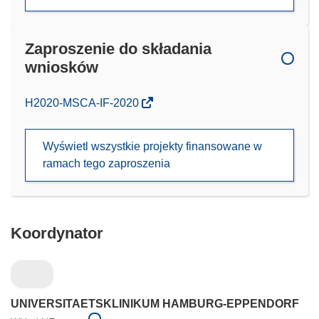
Zaproszenie do składania
wniosków
(odnośnik
H2020-MSCA-IF-2020
otworzy
się
Wyświetl wszystkie projekty finansowane w
w
ramach tego zaproszenia
nowym
oknie)
Koordynator
UNIVERSITAETSKLINIKUM HAMBURG-EPPENDORF