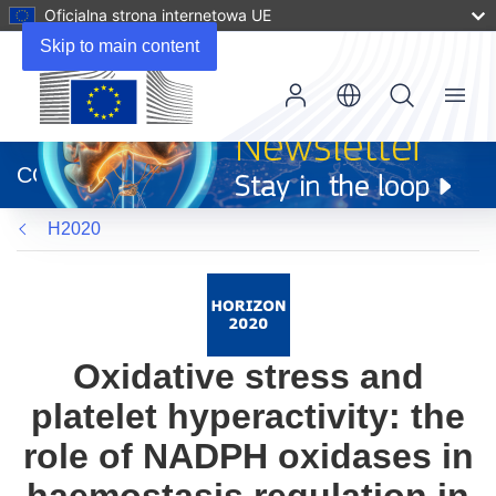
Oficjalna strona internetowa UE
Skip to main content
Menu
(odnośnik
otworzy
CORDIS
się
w
H2020
nowym
oknie)
Oxidative stress and
platelet hyperactivity: the
role of NADPH oxidases in