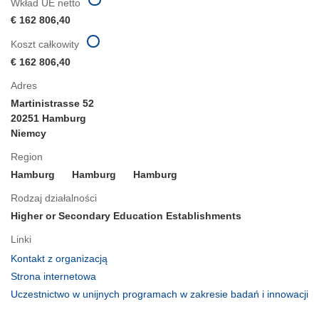
Wkład UE netto
€ 162 806,40
Koszt całkowity
€ 162 806,40
Adres
Martinistrasse 52
20251 Hamburg
Niemcy
Region
Hamburg
Hamburg
Hamburg
Rodzaj działalności
Higher or Secondary Education Establishments
Linki
(odnośnik
Kontakt z organizacją
otworzy
(odnośnik
Strona internetowa
się
otworzy
Uczestnictwo w unijnych programach w zakresie badań i innowacji
w
się
(odnośnik
nowym