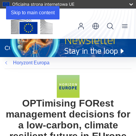
Oficjalna strona internetowa UE
Skip to main content
Menu
(odnośnik
otworzy
CORDIS
się
w
Horyzont Europa
nowym
oknie)
OPTimising FORest
management decisions for
a low-carbon, climate