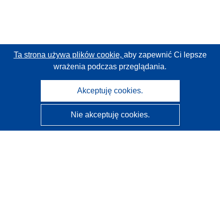
Ta strona używa plików cookie,
aby zapewnić Ci lepsze
wrażenia podczas przeglądania.
Akceptuję cookies.
Nie akceptuję cookies.
CORDIS - Wyniki badań wspieranych przez UE
Administratorem tej strony internetowej jest
Urząd
Publikacji Unii Europejskiej
Dostępność
Częściowo zautomatyzowana klasyfikacja projektów -