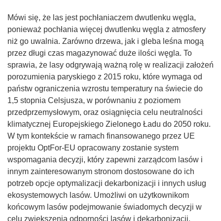
Mówi się, że las jest pochłaniaczem dwutlenku węgla,
ponieważ pochłania więcej dwutlenku węgla z atmosfery
niż go uwalnia. Zarówno drzewa, jak i gleba leśna mogą
przez długi czas magazynować duże ilości węgla. To
sprawia, że lasy odgrywają ważną rolę w realizacji założeń
porozumienia paryskiego z 2015 roku, które wymaga od
państw ograniczenia wzrostu temperatury na świecie do
1,5 stopnia Celsjusza, w porównaniu z poziomem
przedprzemysłowym, oraz osiągnięcia celu neutralności
klimatycznej Europejskiego Zielonego Ładu do 2050 roku.
W tym kontekście w ramach finansowanego przez UE
projektu OptFor-EU opracowany zostanie system
wspomagania decyzji, który zapewni zarządcom lasów i
innym zainteresowanym stronom dostosowane do ich
potrzeb opcje optymalizacji dekarbonizacji i innych usług
ekosystemowych lasów. Umożliwi on użytkownikom
końcowym lasów podejmowanie świadomych decyzji w
celu zwiększenia odporności lasów i dekarbonizacji.