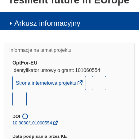
resilient future in EUrope
Arkusz informacyjny
Informacje na temat projektu
OptFor-EU
Identyfikator umowy o grant: 101060554
(odnośnik
(odnośnik
Strona internetowa projektu
otworzy
otworzy
się
się
(odnośnik
w
w
otworzy
nowym
nowym
się
DOI
oknie)
oknie)
w
10.3030/101060554
nowym
oknie)
Data podpisania przez KE