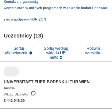
(odnośnik
Kontakt z organizacją
otworzy
Uczestnictwo w unijnych programach w zakresie badań i innowacji
się
(odnośnik
w
otworzy
(odnośnik
sieć współpracy HORIZON
nowym
się
otworzy
oknie)
w
się
nowym
Uczestnicy (13)
w
oknie)
nowym
oknie)
Sortuj
Sortuj według
Rozwiń
alfabetycznie
wkładu UE
wszystko
netto
UNIVERSITAET FUER BODENKULTUR WIEN
Austria
Wkład UE netto
€ 442 546,00