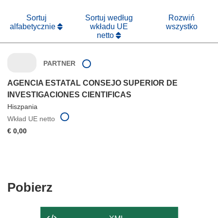
nowym
oknie)
Sortuj
Sortuj według
Rozwiń
alfabetycznie
wkładu UE
wszystko
netto
PARTNER
AGENCIA ESTATAL CONSEJO SUPERIOR DE
INVESTIGACIONES CIENTIFICAS
Hiszpania
Wkład UE netto
€ 0,00
Pobierz
Pobierz
zawartość
strony