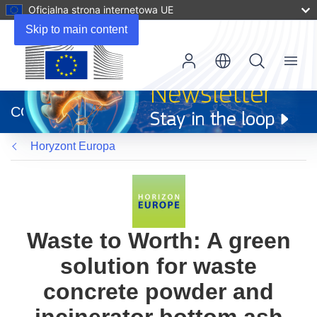
Oficjalna strona internetowa UE
Skip to main content
Menu
(odnośnik
otworzy
CORDIS
się
w
Horyzont Europa
nowym
oknie)
Waste to Worth: A green
solution for waste
concrete powder and