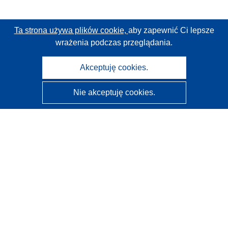
Ta strona używa plików cookie,
aby zapewnić Ci lepsze
wrażenia podczas przeglądania.
Akceptuję cookies.
Nie akceptuję cookies.
CORDIS - Wyniki badań wspieranych przez UE
Administratorem tej strony internetowej jest
Urząd
Publikacji Unii Europejskiej
Dostępność
Częściowo zautomatyzowana klasyfikacja projektów -
Informacja na temat wyjaśnialności