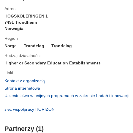
Adres
HOGSKOLERINGEN 1
7491 Trondheim
Norwegia
Region
Norge
Trøndelag
Trøndelag
Rodzaj działalności
Higher or Secondary Education Establishments
Linki
(odnośnik
Kontakt z organizacją
otworzy
(odnośnik
Strona internetowa
się
otworzy
Uczestnictwo w unijnych programach w zakresie badań i innowacji
w
się
(odnośnik
nowym
w
otworzy
(odnośnik
sieć współpracy HORIZON
oknie)
nowym
się
otworzy
oknie)
w
się
nowym
Partnerzy (1)
w
oknie)