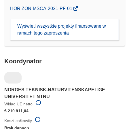
(odnośnik
HORIZON-MSCA-2021-PF-01
otworzy
się
Wyświetl wszystkie projekty finansowane w
w
ramach tego zaproszenia
nowym
oknie)
Koordynator
NORGES TEKNISK-NATURVITENSKAPELIGE
UNIVERSITET NTNU
Wkład UE netto
€ 210 911,04
Koszt całkowity
Brak danych