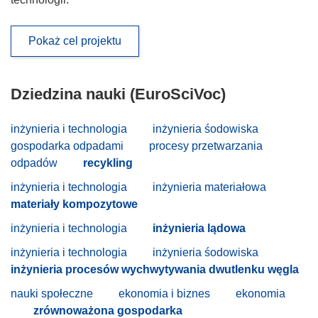
Pokaż cel projektu
Dziedzina nauki (EuroSciVoc)
inżynieria i technologia
inżynieria śodowiska
gospodarka odpadami
procesy przetwarzania
odpadów
recykling
inżynieria i technologia
inżynieria materiałowa
materiały kompozytowe
inżynieria i technologia
inżynieria lądowa
inżynieria i technologia
inżynieria śodowiska
inżynieria procesów wychwytywania dwutlenku węgla
nauki społeczne
ekonomia i biznes
ekonomia
zrównoważona gospodarka