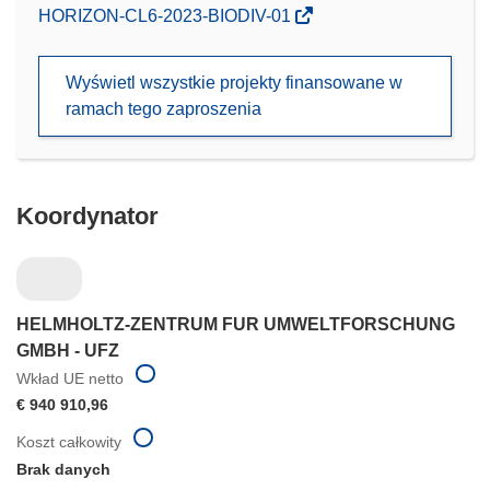
(odnośnik
HORIZON-CL6-2023-BIODIV-01
otworzy
się
Wyświetl wszystkie projekty finansowane w
w
ramach tego zaproszenia
nowym
oknie)
Koordynator
HELMHOLTZ-ZENTRUM FUR UMWELTFORSCHUNG
GMBH - UFZ
Wkład UE netto
€ 940 910,96
Koszt całkowity
Brak danych