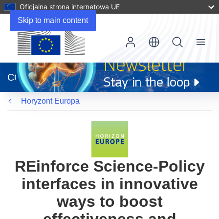
Oficjalna strona internetowa UE
Skip to main content
Menu
(odnośnik
otworzy
CORDIS
się
w
Horyzont Europa
nowym
oknie)
REinforce Science-Policy
interfaces in innovative
ways to boost