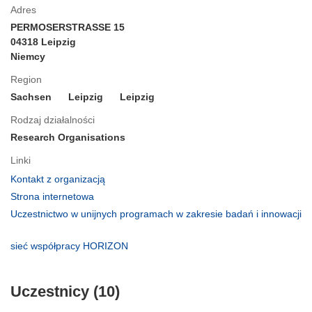
Adres
PERMOSERSTRASSE 15
04318 Leipzig
Niemcy
Region
Sachsen
Leipzig
Leipzig
Rodzaj działalności
Research Organisations
Linki
(odnośnik
Kontakt z organizacją
otworzy
(odnośnik
Strona internetowa
się
otworzy
Uczestnictwo w unijnych programach w zakresie badań i innowacji
w
się
(odnośnik
nowym
w
otworzy
(odnośnik
sieć współpracy HORIZON
oknie)
nowym
się
otworzy
oknie)
w
się
nowym
Uczestnicy (10)
w
oknie)
nowym