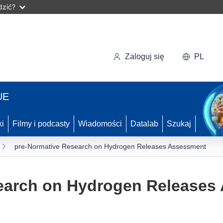
dzić?
Zaloguj się
PL
UE
ki
Filmy i podcasty
Wiadomości
Datalab
Szukaj
pre-Normative Research on Hydrogen Releases Assessment
earch on Hydrogen Releases