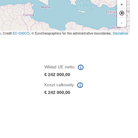
+
-
s, Credit
EC-GISCO
, © EuroGeographics for the administrative boundaries,
Disclaimer
Wkład UE netto
€ 242 000,00
Koszt całkowity
€ 242 000,00