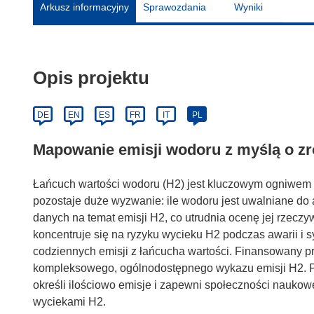
Arkusz informacyjny
Sprawozdania
Wyniki
Opis projektu
DE
EN
ES
FR
IT
PL
Mapowanie emisji wodoru z myślą o z
Łańcuch wartości wodoru (H2) jest kluczowym ogniwem 
pozostaje duże wyzwanie: ile wodoru jest uwalniane do 
danych na temat emisji H2, co utrudnia ocenę jej rzecz
koncentruje się na ryzyku wycieku H2 podczas awarii i 
codziennych emisji z łańcucha wartości. Finansowany 
kompleksowego, ogólnodostępnego wykazu emisji H2. P
określi ilościowo emisje i zapewni społeczności naukow
wyciekami H2.