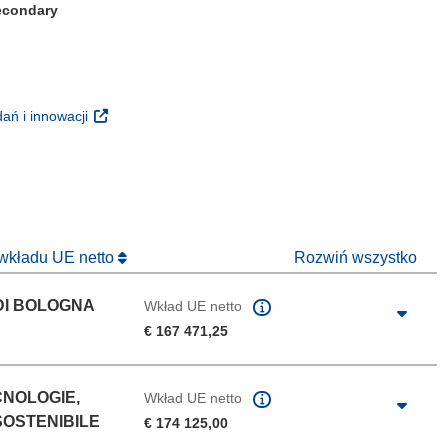
Secondary
m oknie)
(odnośnik otworzy się w nowym oknie)
ań i innowacji
 nowym oknie)
 wkładu UE netto
Rozwiń wszystko
DI BOLOGNA
Wkład UE netto
€ 167 471,25
CNOLOGIE,
Wkład UE netto
SOSTENIBILE
€ 174 125,00