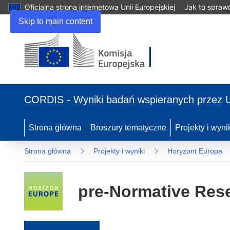
Oficjalna strona internetowa Unii Europejskiej
Jak to spraw
Skip to main content
(odnośnik otworzy się w nowym oknie)
CORDIS - Wyniki badań wspieranych przez 
Strona główna
Broszury tematyczne
Projekty i wyni
Strona główna
Projekty i wyniki
Horyzont Europa
pre-Normative Res