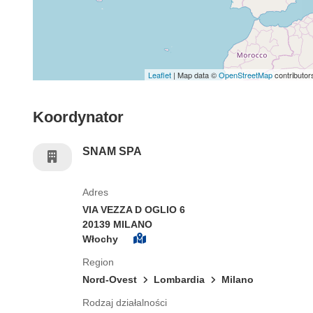
Leaflet
| Map data ©
OpenStreetMap
contributor
Koordynator
SNAM SPA
Adres
VIA VEZZA D OGLIO 6
20139 MILANO
Włochy
Region
Nord-Ovest
Lombardia
Milano
Rodzaj działalności