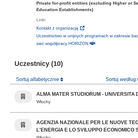
Private for-profit entities (excluding Higher or 
Education Establishments)
Linki
(odnośnik otworzy się w nowy
Kontakt z organizacją
Uczestnictwo w unijnych programach w zakresie bad
(odnośnik otworzy się w
sieć współpracy HORIZON
Uczestnicy (10)
Sortuj alfabetycznie
Sortuj według
ALMA MATER STUDIORUM - UNIVERSITA 
Włochy
AGENZIA NAZIONALE PER LE NUOVE TE
L'ENERGIA E LO SVILUPPO ECONOMICO 
Włochy