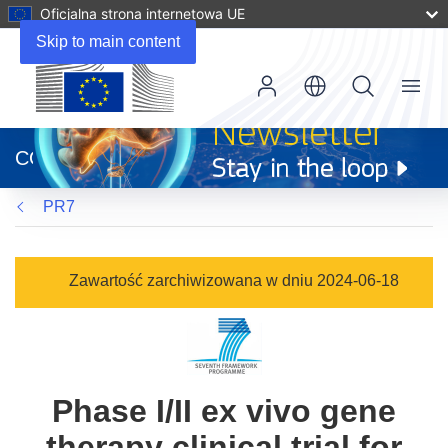
Oficjalna strona internetowa UE
Skip to main content
Menu
(odnośnik
otworzy
CORDIS
się
w
PR7
nowym
oknie)
Zawartość zarchiwizowana w dniu 2024-06-18
Phase I/II ex vivo gene
therapy clinical trial for