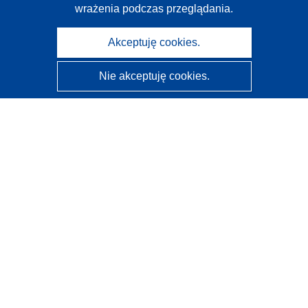
wrażenia podczas przeglądania.
Akceptuję cookies.
Nie akceptuję cookies.
CORDIS - Wyniki badań wspieranych przez UE
Administratorem tej strony internetowej jest
Urząd
Publikacji Unii Europejskiej
Dostępność
Częściowo zautomatyzowana klasyfikacja projektów -
Informacja na temat wyjaśnialności
Kontakt
Skontaktuj się z naszym punktem Help Desk