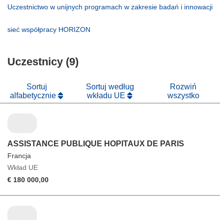
się
otworzy
Uczestnictwo w unijnych programach w zakresie badań i innowacji
w
się
(odnośnik
nowym
w
otworzy
(odnośnik
sieć współpracy HORIZON
oknie)
nowym
się
otworzy
oknie)
w
się
nowym
Uczestnicy (9)
w
oknie)
nowym
oknie)
Sortuj
Sortuj według
Rozwiń
alfabetycznie
wkładu UE
wszystko
ASSISTANCE PUBLIQUE HOPITAUX DE PARIS
Francja
Wkład UE
€ 180 000,00