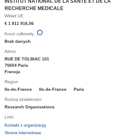
INSTITUT NATIONAL DE LA SANTE ET DE LA
RECHERCHE MEDICALE
Wkład UE
€ 1 811 916,56
Koszt całkowity
Brak danych
Adres
RUE DE TOLBIAC 101
75654 Paris
Francja
Region
Ile-de-France
Ile-de-France
Paris
Rodzaj działalności
Research Organisations
Linki
(odnośnik
Kontakt z organizacją
otworzy
(odnośnik
Strona internetowa