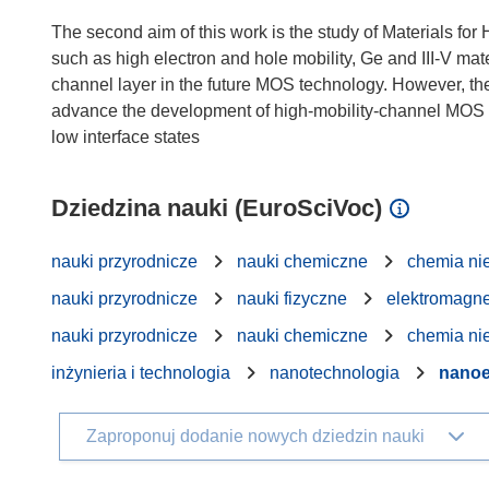
The second aim of this work is the study of Materials for
such as high electron and hole mobility, Ge and III-V ma
channel layer in the future MOS technology. However, th
advance the development of high-mobility-channel MOS su
Dziedzina nauki (EuroSciVoc)
nauki przyrodnicze
nauki chemiczne
chemia ni
nauki przyrodnicze
nauki fizyczne
elektromagne
nauki przyrodnicze
nauki chemiczne
chemia ni
inżynieria i technologia
nanotechnologia
nanoe
Zaproponuj dodanie nowych dziedzin nauki