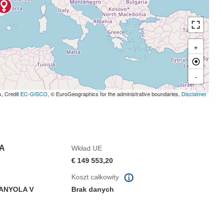
+
-
s, Credit
EC-GISCO
, © EuroGeographics for the administrative boundaries,
Disclaimer
A
Wkład UE
€ 149 553,20
Koszt całkowity
DANYOLA V
Brak danych