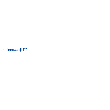
m oknie)
oknie)
(odnośnik otworzy się w nowym oknie)
ań i innowacji
 nowym oknie)