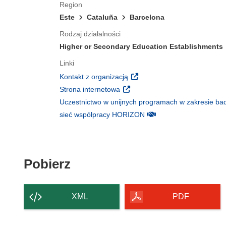
Region
Este
Cataluña
Barcelona
Rodzaj działalności
Higher or Secondary Education Establishments
Linki
(odnośnik otworzy się w nowy
Kontakt z organizacją
(odnośnik otworzy się w nowym 
Strona internetowa
Uczestnictwo w unijnych programach w zakresie bad
(odnośnik otworzy się w
sieć współpracy HORIZON
Pobierz zawartość strony
Pobierz
XML
PDF