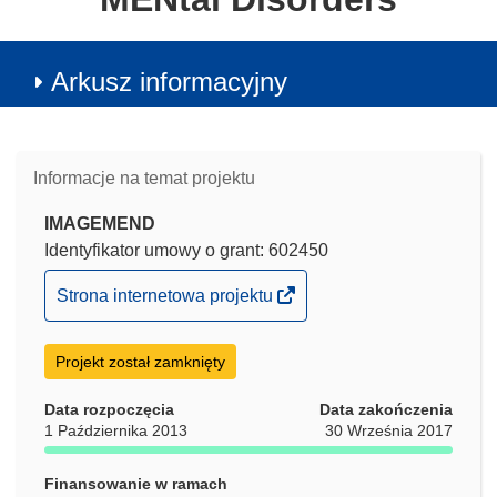
Arkusz informacyjny
Informacje na temat projektu
IMAGEMEND
Identyfikator umowy o grant: 602450
(odnośnik
Strona internetowa projektu
otworzy
się
Projekt został zamknięty
w
nowym
Data rozpoczęcia
Data zakończenia
oknie)
1 Października 2013
30 Września 2017
Finansowanie w ramach