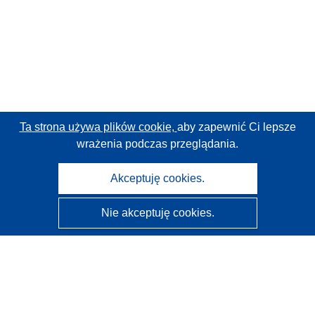
Ta strona używa plików cookie,
aby zapewnić Ci lepsze
wrażenia podczas przeglądania.
Akceptuję cookies.
Nie akceptuję cookies.
CORDIS - Wyniki badań wspieranych przez UE
Administratorem tej strony internetowej jest
Urząd
Publikacji Unii Europejskiej