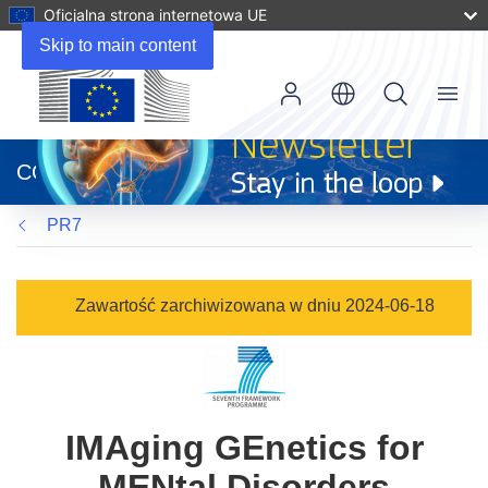
Oficjalna strona internetowa UE
Skip to main content
Menu
(odnośnik
otworzy
CORDIS
się
w
PR7
nowym
oknie)
Zawartość zarchiwizowana w dniu 2024-06-18
IMAging GEnetics for
MENtal Disorders