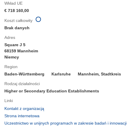
Wkład UE
€ 718 160,00
Koszt całkowity
Brak danych
Adres
Square J 5
68159 Mannheim
Niemcy
Region
Baden-Württemberg
Karlsruhe
Mannheim, Stadtkreis
Rodzaj działalności
Higher or Secondary Education Establishments
Linki
(odnośnik
Kontakt z organizacją
otworzy
(odnośnik
Strona internetowa
się
otworzy
Uczestnictwo w unijnych programach w zakresie badań i innowacji
w
się
(odnośnik