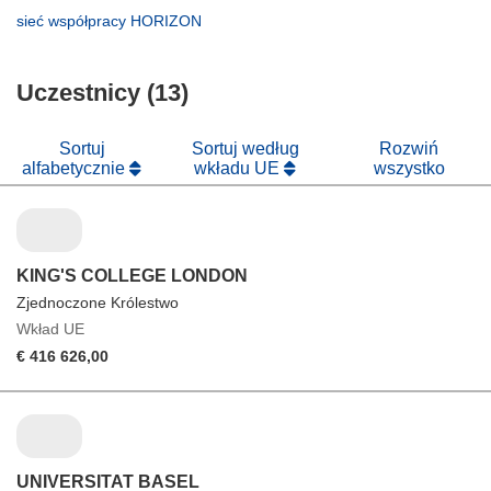
nowym
w
otworzy
(odnośnik
sieć współpracy HORIZON
oknie)
nowym
się
otworzy
oknie)
w
się
nowym
Uczestnicy (13)
w
oknie)
nowym
oknie)
Sortuj
Sortuj według
Rozwiń
alfabetycznie
wkładu UE
wszystko
KING'S COLLEGE LONDON
Zjednoczone Królestwo
Wkład UE
€ 416 626,00
UNIVERSITAT BASEL