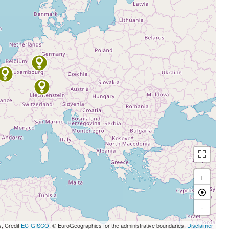
+
-
s, Credit
EC-GISCO
, © EuroGeographics for the administrative boundaries,
Disclaimer