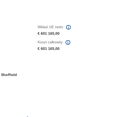
Wkład UE netto
€ 601 165,00
Koszt całkowity
€ 601 165,00
Sheffield
m oknie)
oknie)