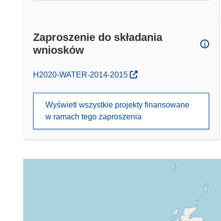
Zaproszenie do składania
wniosków
(odnośnik otworzy się w nowym oknie)
H2020-WATER-2014-2015
Wyświetl wszystkie projekty finansowane
w ramach tego zaproszenia