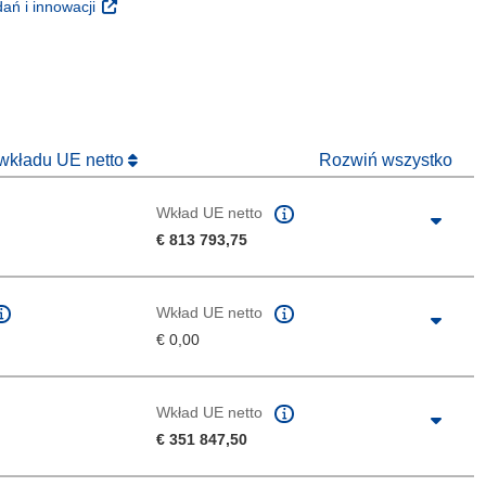
(odnośnik otworzy się w nowym oknie)
ań i innowacji
 nowym oknie)
 wkładu UE netto
Rozwiń wszystko
Wkład UE netto
€ 813 793,75
Wkład UE netto
€ 0,00
Wkład UE netto
€ 351 847,50