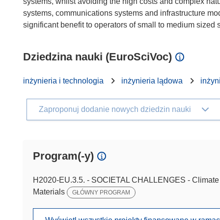
systems, whilst avoiding the high costs and complex natu
systems, communications systems and infrastructure modifi
Dziedzina nauki (EuroSciVoc)
inżynieria i technologia
inżynieria lądowa
inżyn
Zaproponuj dodanie nowych dziedzin nauki
Program(-y)
H2020-EU.3.5. - SOCIETAL CHALLENGES - Climate ac
Materials
GŁÓWNY PROGRAM