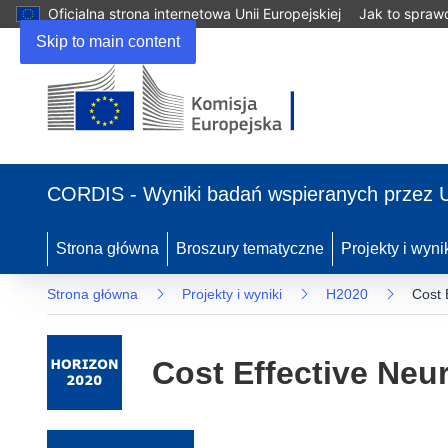
Oficjalna strona internetowa Unii Europejskiej
Jak to spraw
Skip to main content
(odnośnik otworzy się w nowym oknie)
CORDIS - Wyniki badań wspieranych przez 
Strona główna
Broszury tematyczne
Projekty i wyni
Strona główna
Projekty i wyniki
H2020
Cost 
Cost Effective Neur