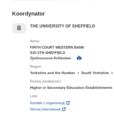
Koordynator
THE UNIVERSITY OF SHEFFIELD
Adres
FIRTH COURT WESTERN BANK
S10 2TN SHEFFIELD
Zjednoczone Królestwo
Region
Yorkshire and the Humber
South Yorkshire
Rodzaj działalności
Higher or Secondary Education Establishments
Linki
(odnośnik otworzy się w nowy
Kontakt z organizacją
(odnośnik otworzy się w nowym 
Strona internetowa