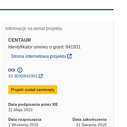
Informacje na temat projektu
CENTAUR
Identyfikator umowy o grant: 641931
(odnośnik otworzy się w nowym oknie)
Strona internetowa projektu
DOI
10.3030/641931
Projekt został zamknięty
Data podpisania przez KE
11 Maja 2015
Data rozpoczęcia
Data zakończenia
1 Września 2015
31 Sierpnia 2018