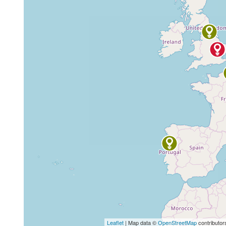
Leaflet
| Map data ©
OpenStreetMap
contributor