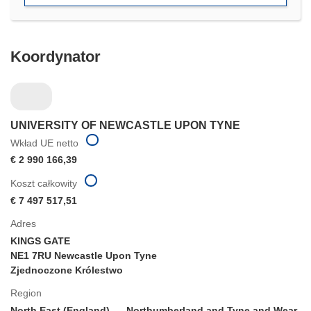
oknie)
Koordynator
UNIVERSITY OF NEWCASTLE UPON TYNE
Wkład UE netto
€ 2 990 166,39
Koszt całkowity
€ 7 497 517,51
Adres
KINGS GATE
NE1 7RU Newcastle Upon Tyne
Zjednoczone Królestwo
Region
North East (England)
Northumberland and Tyne and Wear