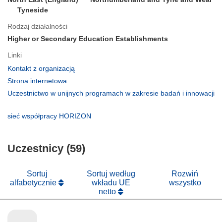
Tyneside
Rodzaj działalności
Higher or Secondary Education Establishments
Linki
(odnośnik
Kontakt z organizacją
otworzy
(odnośnik
Strona internetowa
się
otworzy
Uczestnictwo w unijnych programach w zakresie badań i innowacji
w
się
(odnośnik
nowym
w
otworzy
(odnośnik
sieć współpracy HORIZON
oknie)
nowym
się
otworzy
oknie)
w
się
nowym
Uczestnicy (59)
w
oknie)
nowym
oknie)
Sortuj
Sortuj według
Rozwiń
alfabetycznie
wkładu UE
wszystko
netto