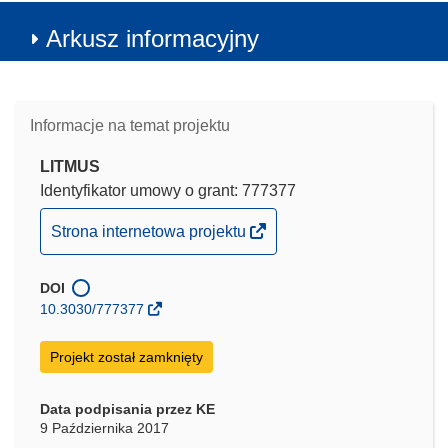
Arkusz informacyjny
Informacje na temat projektu
LITMUS
Identyfikator umowy o grant: 777377
(odnośnik
Strona internetowa projektu
otworzy
się
DOI
w
10.3030/777377
nowym
oknie)
Projekt został zamknięty
Data podpisania przez KE
9 Października 2017