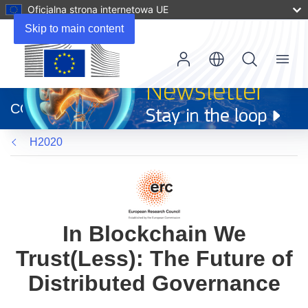
Oficjalna strona internetowa UE
Skip to main content
Menu
(odnośnik
otworzy
CORDIS
się
w
H2020
nowym
oknie)
In Blockchain We
Trust(Less): The Future of
Distributed Governance