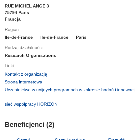
RUE MICHEL ANGE 3
75794 Paris
Francja
Region
Ile-de-France
Ile-de-France
Paris
Rodzaj działalności
Research Organisations
Linki
(odnośnik
Kontakt z organizacją
otworzy
(odnośnik
Strona internetowa
się
otworzy
Uczestnictwo w unijnych programach w zakresie badań i innowacji
w
się
(odnośnik
nowym
w
otworzy
(odnośnik
sieć współpracy HORIZON
oknie)
nowym
się
otworzy
oknie)
w
się
nowym
Beneficjenci (2)
w
oknie)
nowym
oknie)