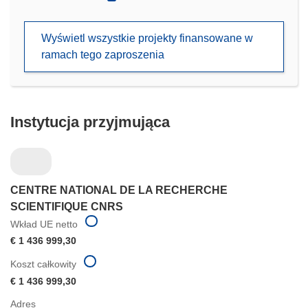
otworzy
się
Wyświetl wszystkie projekty finansowane w
w
ramach tego zaproszenia
nowym
oknie)
Instytucja przyjmująca
CENTRE NATIONAL DE LA RECHERCHE
SCIENTIFIQUE CNRS
Wkład UE netto
€ 1 436 999,30
Koszt całkowity
€ 1 436 999,30
Adres