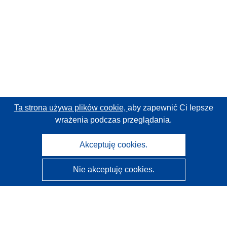
Ta strona używa plików cookie,
aby zapewnić Ci lepsze
wrażenia podczas przeglądania.
Akceptuję cookies.
Nie akceptuję cookies.
CORDIS - Wyniki badań wspieranych przez UE
Administratorem tej strony internetowej jest
Urząd
Publikacji Unii Europejskiej