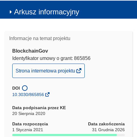
Arkusz informacyjny
Informacje na temat projektu
BlockchainGov
Identyfikator umowy o grant: 865856
(odnośnik
Strona internetowa projektu
otworzy
się
DOI
w
10.3030/865856
nowym
oknie)
Data podpisania przez KE
20 Sierpnia 2020
Data rozpoczęcia
Data zakończenia
1 Stycznia 2021
31 Grudnia 2026