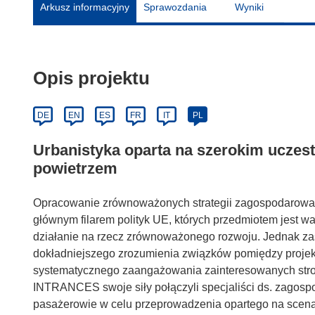
Arkusz informacyjny
Sprawozdania
Wyniki
Opis projektu
DE
EN
ES
FR
IT
PL
Urbanistyka oparta na szerokim uczes
powietrzem
Opracowanie zrównoważonych strategii zagospodarowania 
głównym filarem polityk UE, których przedmiotem jest wa
działanie na rzecz zrównoważonego rozwoju. Jednak zas
dokładniejszego zrozumienia związków pomiędzy projekt
systematycznego zaangażowania zainteresowanych stro
INTRANCES swoje siły połączyli specjaliści ds. zagospo
pasażerowie w celu przeprowadzenia opartego na sce