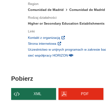
Region
Comunidad de Madrid
Comunidad de Madrid
Rodzaj działalności
Higher or Secondary Education Establishments
Linki
(odnośnik otworzy się w nowy
Kontakt z organizacją
(odnośnik otworzy się w nowym 
Strona internetowa
Uczestnictwo w unijnych programach w zakresie bad
(odnośnik otworzy się w
sieć współpracy HORIZON
Pobierz zawartość strony
Pobierz
XML
PDF