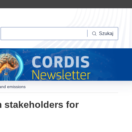
Szukaj
Szukaj
 and emissions
m stakeholders for