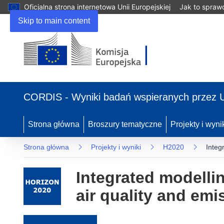
Oficjalna strona internetowa Unii Europejskiej
Jak to spraw
Skip to main content
(odnośnik otworzy się w nowym oknie)
CORDIS - Wyniki badań wspieranych przez 
Strona główna
Broszury tematyczne
Projekty i wyni
Strona główna
Projekty i wyniki
H2020
Integ
Integrated modellin
air quality and emi