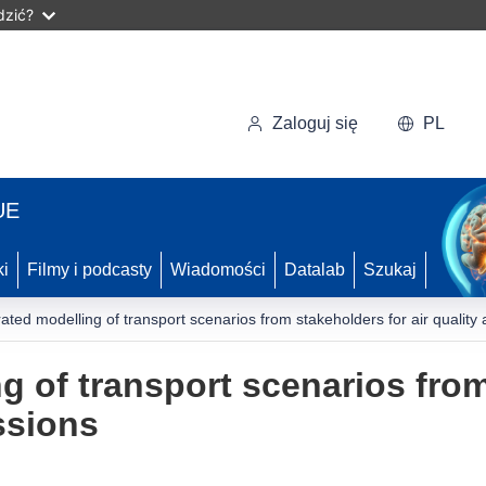
dzić?
Zaloguj się
PL
UE
ki
Filmy i podcasty
Wiadomości
Datalab
Szukaj
rated modelling of transport scenarios from stakeholders for air quality
g of transport scenarios fro
ssions