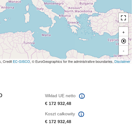
+
-
s, Credit
EC-GISCO
, © EuroGeographics for the administrative boundaries,
Disclaimer
D
Wkład UE netto
€ 172 932,48
Koszt całkowity
€ 172 932,48