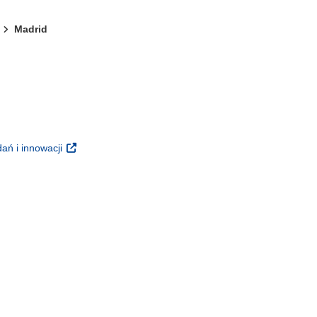
Madrid
m oknie)
oknie)
(odnośnik otworzy się w nowym oknie)
ań i innowacji
 nowym oknie)