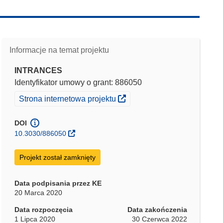
Informacje na temat projektu
INTRANCES
Identyfikator umowy o grant: 886050
(odnośnik otworzy się w nowym oknie)
Strona internetowa projektu
DOI
10.3030/886050
Projekt został zamknięty
Data podpisania przez KE
20 Marca 2020
Data rozpoczęcia
Data zakończenia
1 Lipca 2020
30 Czerwca 2022