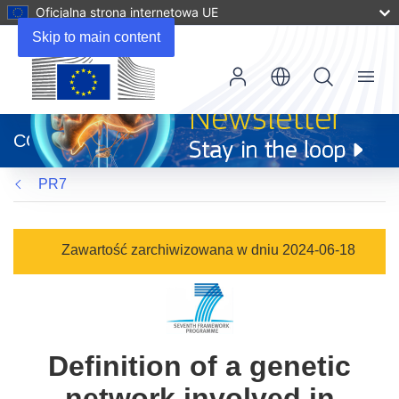
Oficjalna strona internetowa UE
Skip to main content
Menu
(odnośnik
otworzy
CORDIS
się
w
PR7
nowym
oknie)
Zawartość zarchiwizowana w dniu 2024-06-18
Definition of a genetic
network involved in