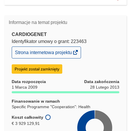
Informacje na temat projektu
CARDIOGENET
Identyfikator umowy o grant: 223463
(odnośnik
Strona internetowa projektu
otworzy
się
w
Projekt został zamknięty
nowym
oknie)
Data rozpoczęcia
Data zakończenia
1 Marca 2009
28 Lutego 2013
Finansowanie w ramach
Specific Programme "Cooperation": Health
Koszt całkowity
€ 3 929 129,91