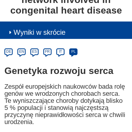
congenital heart disease
Wyniki w skrócie
Article
Category
Article
DE
EN
ES
FR
IT
PL
available
in
Genetyka rozwoju serca
the
following
Zespół europejskich naukowców bada rolę
languages:
genów we wrodzonych chorobach serca.
Te wyniszczające choroby dotykają blisko
5 % populacji i stanowią najczęstszą
przyczynę nieprawidłowości serca w chwili
urodzenia.