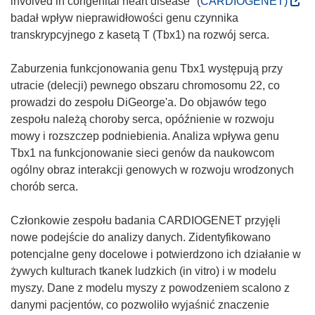
involved in congenital heart disease" (
CARDIOGENET)
o
badał wpływ nieprawidłowości genu czynnika
d
transkrypcyjnego z kasetą T (Tbx1) na rozwój serca.
n
o
Zaburzenia funkcjonowania genu Tbx1 występują przy
ś
utracie (delecji) pewnego obszaru chromosomu 22, co
n
prowadzi do zespołu DiGeorge'a. Do objawów tego
i
zespołu należą choroby serca, opóźnienie w rozwoju
k
mowy i rozszczep podniebienia. Analiza wpływa genu
o
Tbx1 na funkcjonowanie sieci genów da naukowcom
t
ogólny obraz interakcji genowych w rozwoju wrodzonych
w
chorób serca.
o
r
Członkowie zespołu badania CARDIOGENET przyjęli
z
nowe podejście do analizy danych. Zidentyfikowano
y
potencjalne geny docelowe i potwierdzono ich działanie w
s
żywych kulturach tkanek ludzkich (in vitro) i w modelu
i
myszy. Dane z modelu myszy z powodzeniem scalono z
ę
danymi pacjentów, co pozwoliło wyjaśnić znaczenie