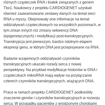
w
różnych cząsteczek RNA i białek związanych z genem
n
Tbx1. Naukowcy z projektu CARDIOGENET uzyskali
o
również zaawansowane zestawy danych na temat sieci
w
RNA u myszy. Obejmowały one informacje na temat
y
oddziaływań cząsteczkowych na wszystkich poziomach, w
m
tym zmian innych niż zmiany sekwencji DNA
o
(epigenetycznych) i modyfikacji post-transkrypcyjnych.
k
Transkrypcja jest pierwszym, bardzo istotnym etapem
n
ekspresji genu, w którym DNA jest przepisywane na RNA.
i
e
Badanie wzajemnych oddziaływań czynników
)
transkrypcyjnych ukazało rozwój serca z nowej
perspektywy. Na przykład modyfikacje histonów w DNA i
cząsteczkach mikroRNA mają wpływ na przyłączanie
czterech czynników transkrypcyjnych, wiążących DNA.
Prace w ramach projektu CARDIOGENET podkreśliły
znaczenie genów i czynników transkrypcyjnych w rozwoju
serca. W przypadku pacjentów z wrodzonymi chorobami