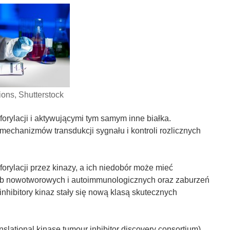
ons, Shutterstock
orylacji i aktywującymi tym samym inne białka.
mechanizmów transdukcji sygnału i kontroli rozlicznych
orylacji przez kinazy, a ich niedobór może mieć
b nowotworowych i autoimmunologicznych oraz zaburzeń
ibitory kinaz stały się nową klasą skutecznych
ational kinase tumour inhibitor discovery consortium)