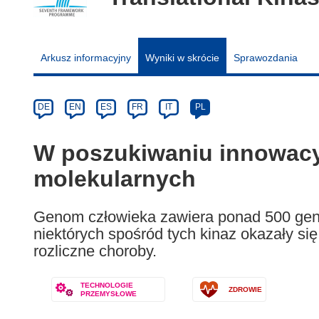
Arkusz informacyjny
Wyniki w skrócie
Sprawozdania
Article
Category
Article
DE
EN
ES
FR
IT
PL
available
in
W poszukiwaniu innowac
the
molekularnych
following
languages:
Genom człowieka zawiera ponad 500 genó
niektórych spośród tych kinaz okazały si
rozliczne choroby.
TECHNOLOGIE
ZDROWIE
PRZEMYSŁOWE