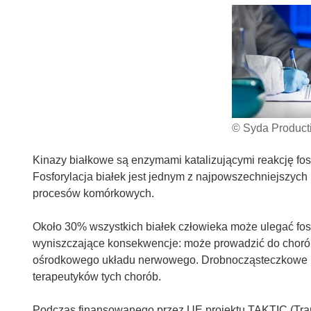
© Syda Producti
Kinazy białkowe są enzymami katalizującymi reakcję fosf
Fosforylacja białek jest jednym z najpowszechniejszych 
procesów komórkowych.
Około 30% wszystkich białek człowieka może ulegać fosf
wyniszczające konsekwencje: może prowadzić do choró
ośrodkowego układu nerwowego. Drobnocząsteczkowe inh
terapeutyków tych chorób.
Podczas finansowanego przez UE projektu TAKTIC (Transl