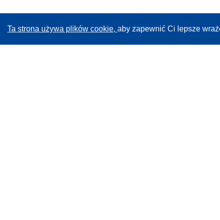
Ta strona używa plików cookie,
aby zapewnić Ci lepsze wraż
CORDIS - Wyniki badań wspieranych przez UE
Administratorem tej strony internetowej jest
Urząd
Publikacji Unii Europejskiej
Dostępność
Częściowo zautomatyzowana klasyfikacja projektów -
Informacja na temat wyjaśnialności