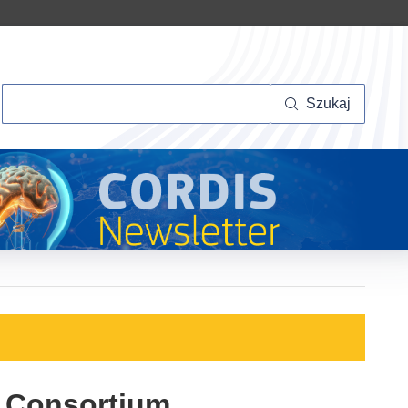
Szukaj
Szukaj
y Consortium