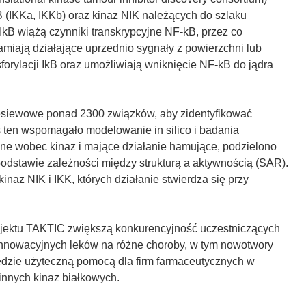
 (IKKa, IKKb) oraz kinaz NIK należących do szlaku
kB wiążą czynniki transkrypcyjne NF-kB, przez co
iają działające uprzednio sygnały z powierzchni lub
forylacji IkB oraz umożliwiają wniknięcie NF-kB do jądra
esiewowe ponad 2300 związków, aby zidentyfikować
s ten wspomagało modelowanie in silico i badania
ywne wobec kinaz i mające działanie hamujące, podzielono
odstawie zależności między strukturą a aktywnością (SAR).
az NIK i IKK, których działanie stwierdza się przy
ojektu TAKTIC zwiększą konkurencyjność uczestniczących
 innowacyjnych leków na różne choroby, w tym nowotwory
ędzie użyteczną pomocą dla firm farmaceutycznych w
innych kinaz białkowych.