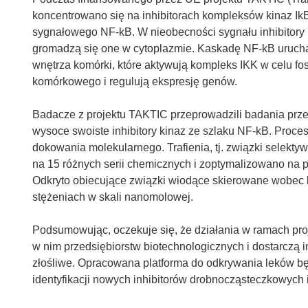
koncentrowano się na inhibitorach kompleksów kinaz IkB
sygnałowego NF-kB. W nieobecności sygnału inhibitory I
gromadzą się one w cytoplazmie. Kaskadę NF-kB urucham
wnętrza komórki, które aktywują kompleks IKK w celu fos
komórkowego i regulują ekspresję genów.
Badacze z projektu TAKTIC przeprowadzili badania prz
wysoce swoiste inhibitory kinaz ze szlaku NF-kB. Proce
dokowania molekularnego. Trafienia, tj. związki selekt
na 15 różnych serii chemicznych i zoptymalizowano na p
Odkryto obiecujące związki wiodące skierowane wobec kin
stężeniach w skali nanomolowej.
Podsumowując, oczekuje się, że działania w ramach pr
w nim przedsiębiorstw biotechnologicznych i dostarczą
złośliwe. Opracowana platforma do odkrywania leków b
identyfikacji nowych inhibitorów drobnocząsteczkowych 