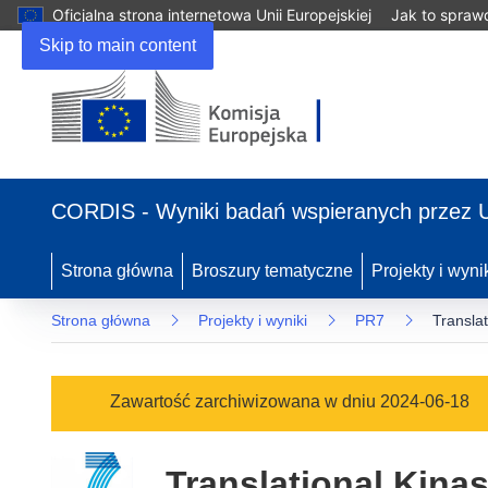
Oficjalna strona internetowa Unii Europejskiej
Jak to spraw
Skip to main content
(odnośnik
otworzy
CORDIS - Wyniki badań wspieranych przez 
się
w
nowym
Strona główna
Broszury tematyczne
Projekty i wyni
oknie)
Strona główna
Projekty i wyniki
PR7
Transla
Zawartość zarchiwizowana w dniu 2024-06-18
Translational Kina