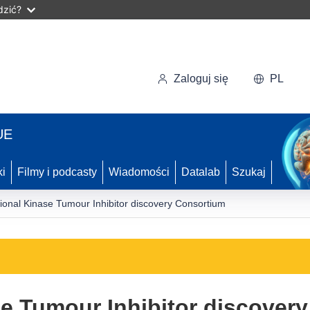
dzić?
Zaloguj się
PL
UE
ki
Filmy i podcasty
Wiadomości
Datalab
Szukaj
tional Kinase Tumour Inhibitor discovery Consortium
se Tumour Inhibitor discover