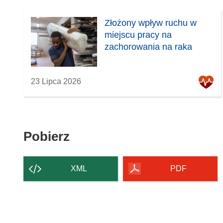
Złożony wpływ ruchu w
miejscu pracy na
zachorowania na raka
23 Lipca 2026
Pobierz
Pobierz
zawartość
strony
XML
PDF