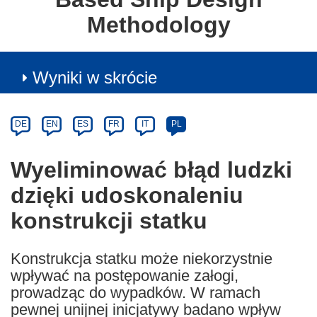
Methodology
Wyniki w skrócie
Article
Category
Article
DE
EN
ES
FR
IT
PL
available
in
Wyeliminować błąd ludzki
the
dzięki udoskonaleniu
following
languages:
konstrukcji statku
Konstrukcja statku może niekorzystnie
wpływać na postępowanie załogi,
prowadząc do wypadków. W ramach
pewnej unijnej inicjatywy badano wpływ