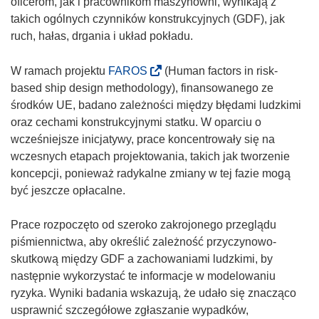
oficerom, jak i pracownikom maszynowni, wynikają z
takich ogólnych czynników konstrukcyjnych (GDF), jak
ruch, hałas, drgania i układ pokładu.
(
W ramach projektu
FAROS
(Human factors in risk-
o
based ship design methodology), finansowanego ze
d
środków UE, badano zależności między błędami ludzkimi
n
oraz cechami konstrukcyjnymi statku. W oparciu o
o
wcześniejsze inicjatywy, prace koncentrowały się na
ś
wczesnych etapach projektowania, takich jak tworzenie
n
koncepcji, ponieważ radykalne zmiany w tej fazie mogą
i
być jeszcze opłacalne.
k
o
Prace rozpoczęto od szeroko zakrojonego przeglądu
t
piśmiennictwa, aby określić zależność przyczynowo-
w
skutkową między GDF a zachowaniami ludzkimi, by
o
następnie wykorzystać te informacje w modelowaniu
r
ryzyka. Wyniki badania wskazują, że udało się znacząco
z
usprawnić szczegółowe zgłaszanie wypadków,