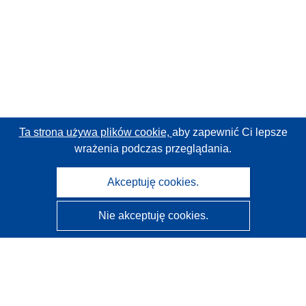
Ta strona używa plików cookie,
aby zapewnić Ci lepsze
wrażenia podczas przeglądania.
Akceptuję cookies.
Nie akceptuję cookies.
CORDIS - Wyniki badań wspieranych przez UE
Administratorem tej strony internetowej jest
Urząd
Publikacji Unii Europejskiej