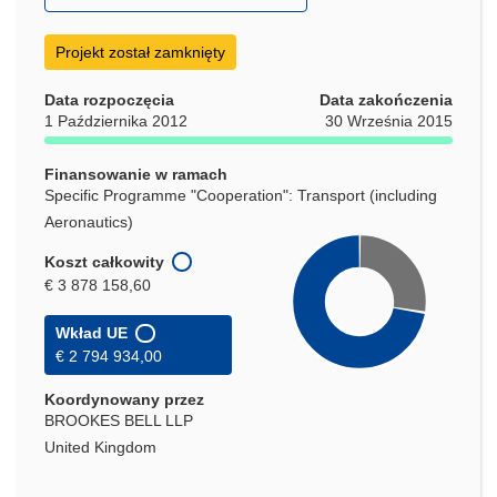
otworzy
się
Projekt został zamknięty
w
nowym
Data rozpoczęcia
Data zakończenia
oknie)
1 Października 2012
30 Września 2015
Finansowanie w ramach
Specific Programme "Cooperation": Transport (including
Aeronautics)
Koszt całkowity
€ 3 878 158,60
Wkład UE
€ 2 794 934,00
Koordynowany przez
BROOKES BELL LLP
United Kingdom