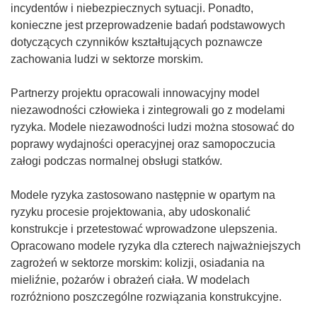
y
incydentów i niebezpiecznych sytuacji. Ponadto,
s
konieczne jest przeprowadzenie badań podstawowych
i
dotyczących czynników kształtujących poznawcze
ę
zachowania ludzi w sektorze morskim.
w
n
Partnerzy projektu opracowali innowacyjny model
o
niezawodności człowieka i zintegrowali go z modelami
w
ryzyka. Modele niezawodności ludzi można stosować do
y
poprawy wydajności operacyjnej oraz samopoczucia
m
załogi podczas normalnej obsługi statków.
o
k
Modele ryzyka zastosowano następnie w opartym na
n
ryzyku procesie projektowania, aby udoskonalić
i
konstrukcje i przetestować wprowadzone ulepszenia.
e
Opracowano modele ryzyka dla czterech najważniejszych
)
zagrożeń w sektorze morskim: kolizji, osiadania na
mieliźnie, pożarów i obrażeń ciała. W modelach
rozróżniono poszczególne rozwiązania konstrukcyjne.