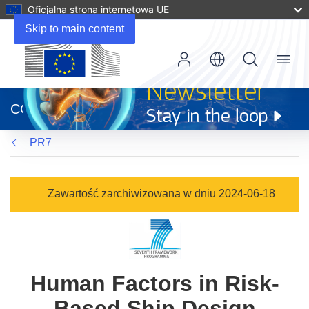
Oficjalna strona internetowa UE
Skip to main content
Menu
(odnośnik
otworzy
CORDIS
się
w
PR7
nowym
oknie)
Zawartość zarchiwizowana w dniu 2024-06-18
Human Factors in Risk-
Based Ship Design