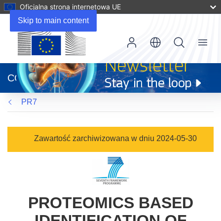
Oficjalna strona internetowa UE
Skip to main content
Menu
(odnośnik
otworzy
CORDIS
się
w
PR7
nowym
oknie)
Zawartość zarchiwizowana w dniu 2024-05-30
PROTEOMICS BASED
IDENTIFICATION OF