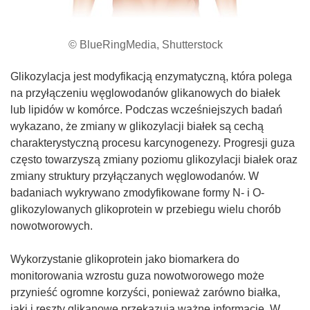
© BlueRingMedia, Shutterstock
Glikozylacja jest modyfikacją enzymatyczną, która polega
na przyłączeniu węglowodanów glikanowych do białek
lub lipidów w komórce. Podczas wcześniejszych badań
wykazano, że zmiany w glikozylacji białek są cechą
charakterystyczną procesu karcynogenezy. Progresji guza
często towarzyszą zmiany poziomu glikozylacji białek oraz
zmiany struktury przyłączanych węglowodanów. W
badaniach wykrywano zmodyfikowane formy N- i O-
glikozylowanych glikoprotein w przebiegu wielu chorób
nowotworowych.
Wykorzystanie glikoprotein jako biomarkera do
monitorowania wzrostu guza nowotworowego może
przynieść ogromne korzyści, ponieważ zarówno białka,
jaki i reszty glikanowe przekazują ważne informacje. W