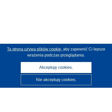
Ta strona używa plików cookie,
aby zapewnić Ci lepsze
wrażenia podczas przeglądania.
Akceptuję cookies.
Nie akceptuję cookies.
CORDIS - Wyniki badań wspieranych przez UE
Administratorem tej strony internetowej jest
Urząd
Publikacji Unii Europejskiej