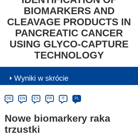
BIOMARKERS AND
CLEAVAGE PRODUCTS IN
PANCREATIC CANCER
USING GLYCO-CAPTURE
TECHNOLOGY
Wyniki w skrócie
Article
Category
Article
DE
EN
ES
FR
IT
PL
available
in
Nowe biomarkery raka
the
trzustki
following
languages: