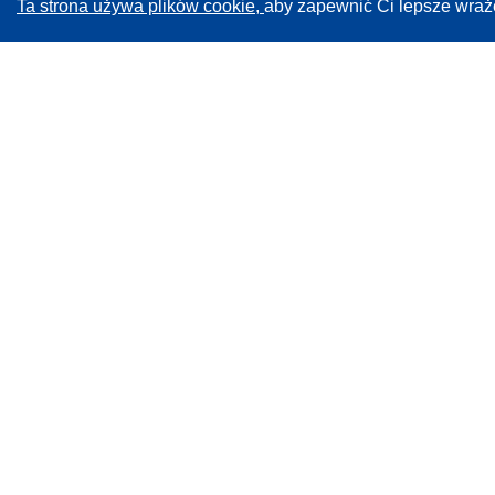
Ta strona używa plików cookie,
aby zapewnić Ci lepsze wraż
CORDIS - Wyniki badań wspieranych przez UE
Administratorem tej strony internetowej jest
Urząd
Publikacji Unii Europejskiej
Dostępność
Częściowo zautomatyzowana klasyfikacja projektów -
Informacja na temat wyjaśnialności