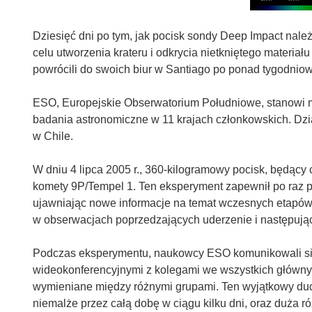
Dziesięć dni po tym, jak pocisk sondy Deep Impact nal
celu utworzenia krateru i odkrycia nietkniętego materi
powrócili do swoich biur w Santiago po ponad tygodnio
ESO, Europejskie Obserwatorium Południowe, stanowi 
badania astronomiczne w 11 krajach członkowskich. Dzi
w Chile.
W dniu 4 lipca 2005 r., 360-kilogramowy pocisk, będący
komety 9P/Tempel 1. Ten eksperyment zapewnił po raz p
ujawniając nowe informacje na temat wczesnych etapów
w obserwacjach poprzedzających uderzenie i następują
Podczas eksperymentu, naukowcy ESO komunikowali się t
wideokonferencyjnymi z kolegami we wszystkich głównyc
wymieniane między różnymi grupami. Ten wyjątkowy duc
niemalże przez całą dobę w ciągu kilku dni, oraz duża