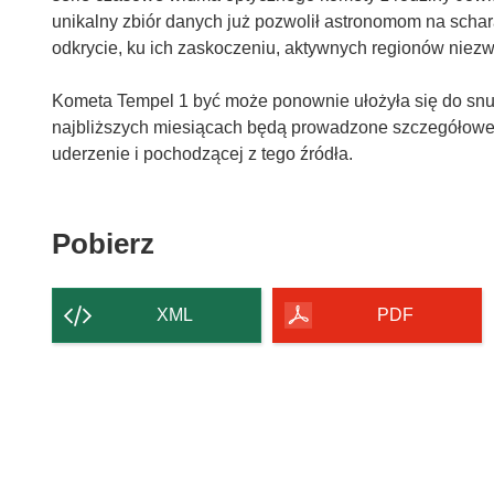
unikalny zbiór danych już pozwolił astronomom na scha
odkrycie, ku ich zaskoczeniu, aktywnych regionów niez
Kometa Tempel 1 być może ponownie ułożyła się do snu
najbliższych miesiącach będą prowadzone szczegółowe 
uderzenie i pochodzącej z tego źródła.
Pobierz
Pobierz
zawartość
strony
XML
PDF