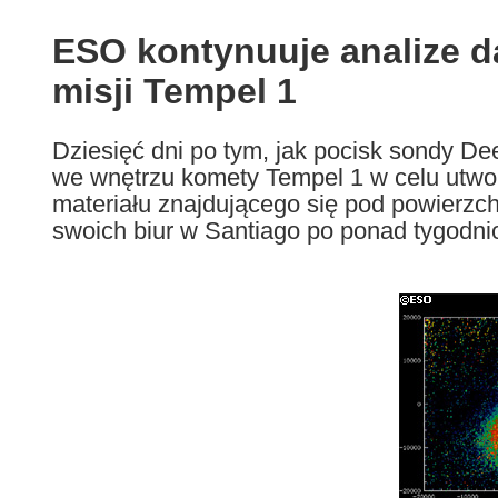
available
in
ESO kontynuuje analize 
the
misji Tempel 1
following
languages:
Dziesięć dni po tym, jak pocisk sondy D
we wnętrzu komety Tempel 1 w celu utworz
materiału znajdującego się pod powierzc
swoich biur w Santiago po ponad tygodni