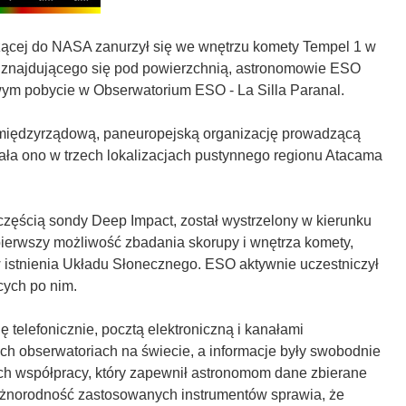
eżącej do NASA zanurzył się we wnętrzu komety Tempel 1 w
ału znajdującego się pod powierzchnią, astronomowie ESO
wym pobycie w Obserwatorium ESO - La Silla Paranal.
międzyrządową, paneuropejską organizację prowadzącą
ała ono w trzech lokalizacjach pustynnego regionu Atacama
 częścią sondy Deep Impact, został wystrzelony w kierunku
ierwszy możliwość zbadania skorupy i wnętrza komety,
 istnienia Układu Słonecznego. ESO aktywnie uczestniczył
cych po nim.
elefonicznie, pocztą elektroniczną i kanałami
h obserwatoriach na świecie, a informacje były swobodnie
h współpracy, który zapewnił astronomom dane zbierane
 różnorodność zastosowanych instrumentów sprawia, że