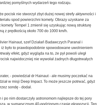
ardziej pomyślnych wydarzeń tego rodzaju.
 pocisk nie stworzył zbyt dużej nowej strefy aktywności i
ateriału spod powierzchni komety. Obrazy uzyskane za
 komety Tempel 1 zmienił się uzyskując nową strukturę
ą z prędkością około 700 do 1000 km/h.
ier Hainaut, szef Działań Badawczych Paranal i
nił, iż było to prawdopodobnie spowodowane uwolnieniem
otrwały efekt, gdyż wygląda na to, że pył powoli uległ
ocisk najwidoczniej nie wywołał żadnych długotrwałych
krater, - powiedział dr Hainaut - ale musimy poczekać na
dział w misji Deep Impact. To może jeszcze potrwać, gdyż
rzez sondę - dodał.
i po nim dostarczyły astronomom najlepsze do tej pory
sza, w sumarycznym 40-godzinnym czasie ekspozycji. Ten