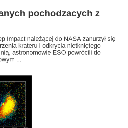
danych pochodzacych z
eep Impact należącej do NASA zanurzył się
enia krateru i odkrycia nietkniętego
hnią, astronomowie ESO powrócili do
owym ...