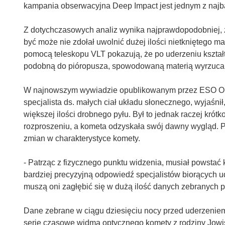
kampania obserwacyjna Deep Impact jest jednym z najb
Z dotychczasowych analiz wynika najprawdopodobniej, że
być może nie zdołał uwolnić dużej ilości nietkniętego m
pomocą teleskopu VLT pokazują, że po uderzeniu kształt
podobną do pióropusza, spowodowaną materią wyrzucan
W najnowszym wywiadzie opublikowanym przez ESO Oliv
specjalista ds. małych ciał układu słonecznego, wyjaś
większej ilości drobnego pyłu. Był to jednak raczej krótk
rozproszeniu, a kometa odzyskała swój dawny wygląd. P
zmian w charakterystyce komety.
- Patrząc z fizycznego punktu widzenia, musiał powstać 
bardziej precyzyjną odpowiedź specjalistów biorących u
muszą oni zagłębić się w dużą ilość danych zebranych p
Dane zebrane w ciągu dziesięciu nocy przed uderzeniem 
serie czasowe widma optycznego komety z rodziny Jowi