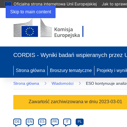
Oficjalna strona internetowa Unii Europejskiej
Jak to spraw
Skip to main content
(odnośnik
otworzy
CORDIS - Wyniki badań wspieranych przez 
się
w
nowym
Strona główna
Broszury tematyczne
Projekty i wyni
oknie)
Strona główna
Wiadomości
ESO kontynuuje analiz
Article
Zawartość zarchiwizowana w dniu 2023-03-01
Category
Article
DE
EN
ES
FR
IT
PL