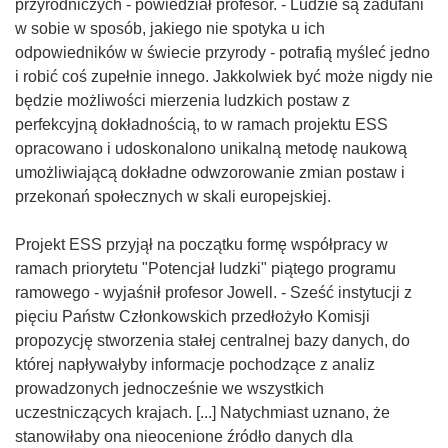
przyrodniczych - powiedział profesor. - Ludzie są zadufani
w sobie w sposób, jakiego nie spotyka u ich
odpowiedników w świecie przyrody - potrafią myśleć jedno
i robić coś zupełnie innego. Jakkolwiek być może nigdy nie
będzie możliwości mierzenia ludzkich postaw z
perfekcyjną dokładnością, to w ramach projektu ESS
opracowano i udoskonalono unikalną metodę naukową
umożliwiającą dokładne odwzorowanie zmian postaw i
przekonań społecznych w skali europejskiej.
Projekt ESS przyjął na początku formę współpracy w
ramach priorytetu "Potencjał ludzki" piątego programu
ramowego - wyjaśnił profesor Jowell. - Sześć instytucji z
pięciu Państw Członkowskich przedłożyło Komisji
propozycję stworzenia stałej centralnej bazy danych, do
której napływałyby informacje pochodzące z analiz
prowadzonych jednocześnie we wszystkich
uczestniczących krajach. [...] Natychmiast uznano, że
stanowiłaby ona nieocenione źródło danych dla