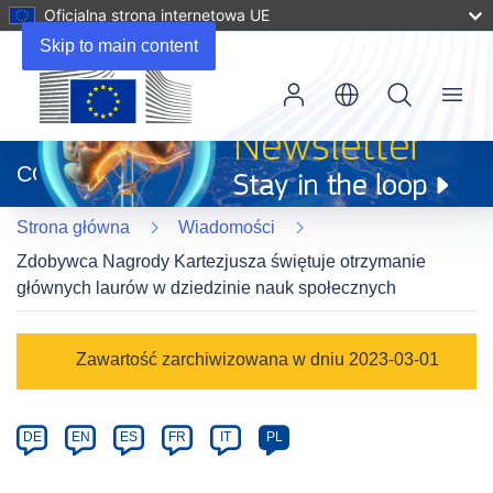
Oficjalna strona internetowa UE
Skip to main content
Menu
(odnośnik
otworzy
CORDIS
się
w
Strona główna
Wiadomości
nowym
oknie)
Zdobywca Nagrody Kartezjusza świętuje otrzymanie
głównych laurów w dziedzinie nauk społecznych
Article
Zawartość zarchiwizowana w dniu 2023-03-01
Category
Article
DE
EN
ES
FR
IT
PL
available
in