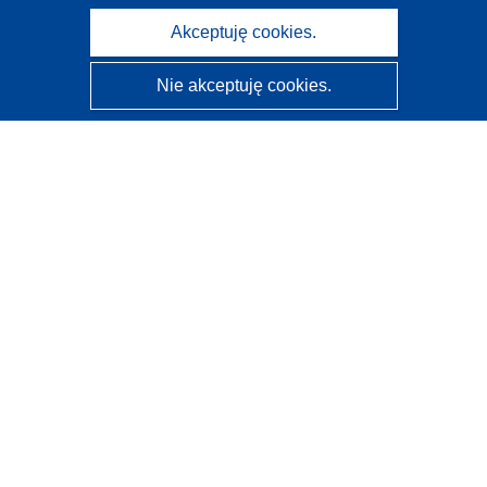
Akceptuję cookies.
Nie akceptuję cookies.
CORDIS - Wyniki badań wspieranych przez UE
Administratorem tej strony internetowej jest
Urząd
Publikacji Unii Europejskiej
Dostępność
Częściowo zautomatyzowana klasyfikacja projektów -
Informacja na temat wyjaśnialności
Kontakt
Skontaktuj się z naszym punktem Help Desk
Często zadawane pytania
(i odpowiedzi)