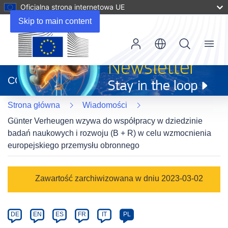
Oficjalna strona internetowa UE
Skip to main content
Menu
(odnośnik
otworzy
CORDIS
się
w
Strona główna
Wiadomości
nowym
oknie)
Günter Verheugen wzywa do współpracy w dziedzinie
badań naukowych i rozwoju (B + R) w celu wzmocnienia
europejskiego przemysłu obronnego
Article
Zawartość zarchiwizowana w dniu 2023-03-02
Category
Article
DE
EN
ES
FR
IT
PL
available