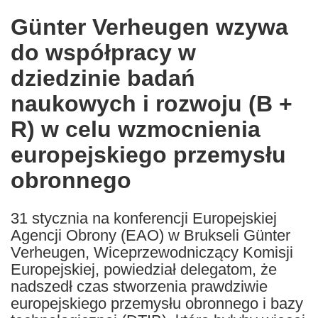
in
Günter Verheugen wzywa
the
do współpracy w
following
languages:
dziedzinie badań
naukowych i rozwoju (B +
R) w celu wzmocnienia
europejskiego przemysłu
obronnego
31 stycznia na konferencji Europejskiej
Agencji Obrony (EAO) w Brukseli Günter
Verheugen, Wiceprzewodniczący Komisji
Europejskiej, powiedział delegatom, że
nadszedł czas stworzenia prawdziwie
europejskiego przemysłu obronnego i bazy