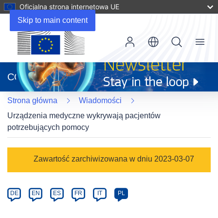
Oficjalna strona internetowa UE
Skip to main content
Menu
(odnośnik
otworzy
CORDIS
się
w
Strona główna
Wiadomości
nowym
oknie)
Urządzenia medyczne wykrywają pacjentów
potrzebujących pomocy
Article
Zawartość zarchiwizowana w dniu 2023-03-07
Category
Article
DE
EN
ES
FR
IT
PL
available
in