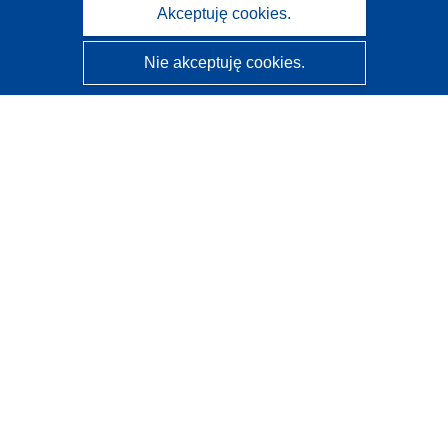
Akceptuję cookies.
Nie akceptuję cookies.
CORDIS - Wyniki badań wspieranych przez UE
Administratorem tej strony internetowej jest
Urząd
Publikacji Unii Europejskiej
Dostępność
Częściowo zautomatyzowana klasyfikacja projektów -
Informacja na temat wyjaśnialności
Kontakt
Skontaktuj się z naszym punktem Help Desk
Często zadawane pytania
(i odpowiedzi)