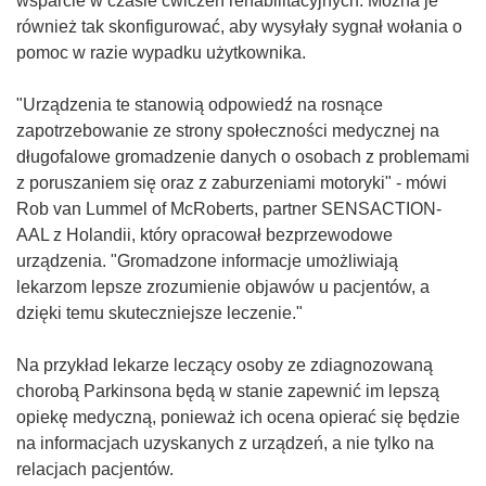
wsparcie w czasie ćwiczeń rehabilitacyjnych. Można je
również tak skonfigurować, aby wysyłały sygnał wołania o
pomoc w razie wypadku użytkownika.
"Urządzenia te stanowią odpowiedź na rosnące
zapotrzebowanie ze strony społeczności medycznej na
długofalowe gromadzenie danych o osobach z problemami
z poruszaniem się oraz z zaburzeniami motoryki" - mówi
Rob van Lummel of McRoberts, partner SENSACTION-
AAL z Holandii, który opracował bezprzewodowe
urządzenia. "Gromadzone informacje umożliwiają
lekarzom lepsze zrozumienie objawów u pacjentów, a
dzięki temu skuteczniejsze leczenie."
Na przykład lekarze leczący osoby ze zdiagnozowaną
chorobą Parkinsona będą w stanie zapewnić im lepszą
opiekę medyczną, ponieważ ich ocena opierać się będzie
na informacjach uzyskanych z urządzeń, a nie tylko na
relacjach pacjentów.