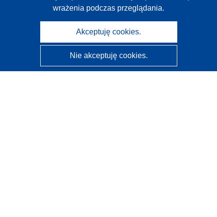
wrażenia podczas przeglądania.
Akceptuję cookies.
Nie akceptuję cookies.
CORDIS - Wyniki badań wspieranych przez UE
Administratorem tej strony internetowej jest
Urząd
Publikacji Unii Europejskiej
Dostępność
Częściowo zautomatyzowana klasyfikacja projektów -
Informacja na temat wyjaśnialności
Kontakt
Skontaktuj się z naszym punktem Help Desk